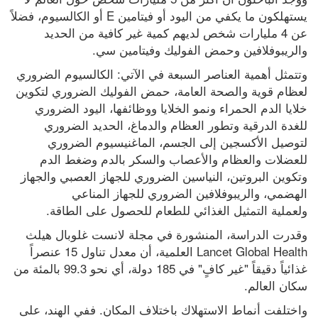
يستهلكون ما يكفي من اليود أو فيتامين E أو الكالسيوم، فضلاً 
عن 4 مليارات شخص لديهم كمية غير كافية من الحديد 
والريبوفلافين وحمض الفوليك وفيتامين سي.
وتتمثل أهمية العناصر السبعة في الآتي: الكالسيوم الضروري 
لعظام قوية والصحة العامة، حمض الفوليك الضروري لتكوين 
خلايا الدم الحمراء ونمو الخلايا ووظائفها، اليود الضروري 
للغدة الدرقية وتطور العظام والدماغ، الحديد الضروري 
لتوصيل الأكسجين إلى الجسم، الماغنيسيوم الضروري 
للعضلات والعظام والأعصاب والسكر بالدم وضغط الدم 
وتكوين البروتين، النياسين الضروري للجهاز العصبي والجهاز 
الهضمي، والريبوفلافين الضروري للجهاز المناعي 
ولعملية التمثيل الغذائي للطعام للحصول على الطاقة.
وقدرت الدراسة، المنشورة في مجلة لانست غلوبال هيلث 
Lancet Global Health العلمية، أن معدل تناول 15 عنصراً 
غذائياً دقيقاً "غير كافٍ" في 185 دولة، أي نحو 99.3 بالمئة من 
سكان العالم.
واختلفت أنماط الاستهلاك باختلاف المكان. ففي الهند، على 