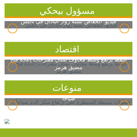
مسؤول بيحكي
فيديو: انخفاض نسبة زوار الباذان في نابلس
اقتصاد
النفط يرتفع وسط مخاوف بشأن مقترحات إعادة فتح
مضيق هرمز
منوعات
7 خطوات بسيطة للسيطرة على ارتفاع سكر الدم
صباحاً