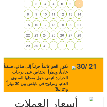
1
2
3
4
5
6
7
8
9
10
11
12
13
14
15
16
17
18
19
20
21
22
23
24
25
26
27
28
29
30
31
30/ 21
يكون الجو غائماً جزئياً إلى صافٍ، صيفياً
عادياً، ويطرأ انخفاض على درجات
الحرارة لتبقى حول معدلها السنوي
العام، وتتراوح في نابلس بين 30 نهاراً
و21 ليلاً.
أسعار العملات