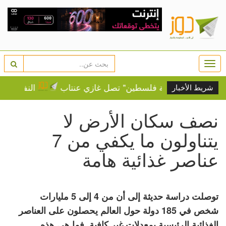
Togg
navi
وسنة.. "قافلة فلسطين" تصل غازي عنتاب
النفط يرتفع و
شريط الأخبار
نصف سكان الأرض لا
يتناولون ما يكفي من 7
عناصر غذائية هامة
توصلت دراسة حديثة إلى أن من 4 إلى 5 مليارات
شخص في 185 دولة حول العالم يحصلون على العناصر
الغذائية الرئيسية بمعدلات غير كافية. فما هي هذه