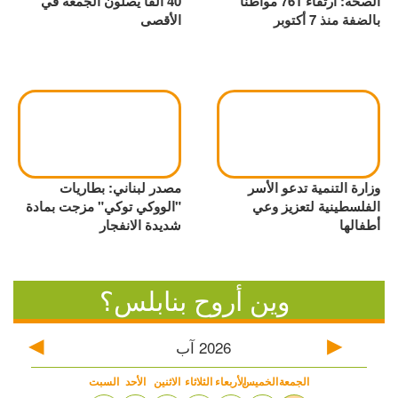
الصحة: ارتقاء 761 مواطناً
40 ألفاً يصلون الجمعة في
بالضفة منذ 7 أكتوبر
الأقصى
وزارة التنمية تدعو الأسر
مصدر لبناني: بطاريات
الفلسطينية لتعزيز وعي
"الووكي توكي" مزجت بمادة
أطفالها
شديدة الانفجار
وين أروح بنابلس؟
2026
آب
الجمعة
الخميس
الأربعاء
الثلاثاء
الاثنين
الأحد
السبت