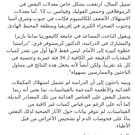
سبيل المثال، ارتفعت بشكل خاص معدلات النقض في 
الريبوفلافين وحمض الفوليك وفيتامين ب 12. أما معدلات 
الاستهلاك الأضعف للكالسيوم فكانت في جنوب وشرق آسيا 
وجنوب الصحراء الكبرى في إفريقيا ومنطقة المحيط الهادئ.
ويقول الباحث المساعد في جامعة كاليفورنيا سانتا باربرا 
والمشارك في الدراسة، الدكتور كريستوفر فري: "دراستنا 
خطوة كبيرة إلى الأمام. ليس فقط لأنها أول من يقدر كميات 
المغذيات الدقيقة غير الكافية لـ 34 فئة عمرية وجنسية في 
كل بلد تقريباً، ولكن أيضاً لأنه يجعل هذه النتائج في متناول 
الباحثين والممارسين بسهولة".
وينبه باحثون إلى أن الدراسة لم تشمل استهلاك المكملات 
الغذائية والأطعمة المدعمة بالفيتامينات، بما يعني أنه ربما 
يحصل البعض على العناصر الغذائية من تلك المصادر البديلة. 
كما أنه على الرغم من قياس كميات غير كافية من 
الفيتامينات، لم تتوفر بيانات حول الآثار الصحية لذلك النقص 
بناءً على فحوصات الدم أو تشخيص الأعراض من قبل 
الأطباء.