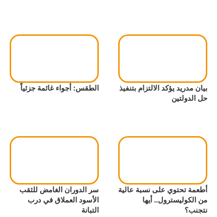
بيان مدريد يؤكد الالتزام بتنفيذ
الطقس: أجواء غائمة جزئياً
حل الدولتين
أطعمة تحتوي على نسبة عالية
سر الدوران الغامض للثقب
من الكوليسترول.. أيها
الأسود العملاق في درب
نتجنب؟
التبانة