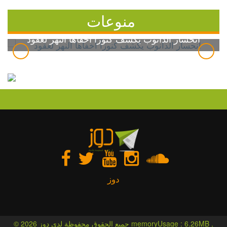
منوعات
انحسار الدانوب يكشف كنوزاً أخفاها النهر لعقود
دوز
© 2026 جميع الحقوق محفوظة لدى دوز memoryUsage : 6.26MB ,