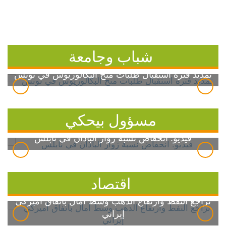
شباب وجامعة
تمديد فترة استقبال طلبات منح البكالوريوس في تونس
مسؤول بيحكي
فيديو: انخفاض نسبة زوار الباذان في نابلس
اقتصاد
تراجع النفط وارتفاع الذهب وسط آمال باتفاق أميركي
إيراني