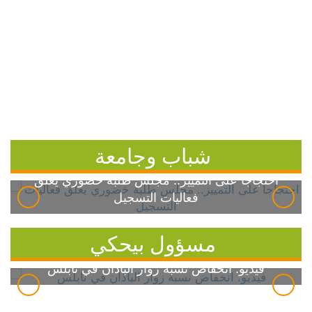
شباب وجامعة
احتجاجاً على التمييز.. مجلس طلبة خضوري يعلق
فعاليات التسجيل
مسؤول بيحكي
فيديو: انخفاض نسبة زوار الباذان في نابلس