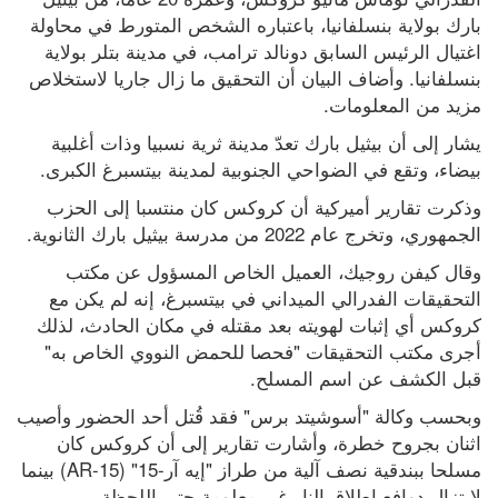
بارك بولاية بنسلفانيا، باعتباره الشخص المتورط في محاولة 
اغتيال الرئيس السابق دونالد ترامب، في مدينة بتلر بولاية 
بنسلفانيا. وأضاف البيان أن التحقيق ما زال جاريا لاستخلاص 
مزيد من المعلومات. 
يشار إلى أن بيثيل بارك تعدّ مدينة ثرية نسبيا وذات أغلبية 
بيضاء، وتقع في الضواحي الجنوبية لمدينة بيتسبرغ الكبرى.
وذكرت تقارير أميركية أن كروكس كان منتسبا إلى الحزب 
الجمهوري، وتخرج عام 2022 من مدرسة بيثيل بارك الثانوية.
وقال كيفن روجيك، العميل الخاص المسؤول عن مكتب 
التحقيقات الفدرالي الميداني في بيتسبرغ، إنه لم يكن مع 
كروكس أي إثبات لهويته بعد مقتله في مكان الحادث، لذلك 
أجرى مكتب التحقيقات "فحصا للحمض النووي الخاص به" 
قبل الكشف عن اسم المسلح.
وبحسب وكالة "أسوشيتد برس" فقد قُتل أحد الحضور وأصيب 
اثنان بجروح خطرة، وأشارت تقارير إلى أن كروكس كان 
مسلحا ببندقية نصف آلية من طراز "إيه آر-15" (AR-15) بينما 
لا تزال دوافع إطلاق النار غير معلومة حتى اللحظة.