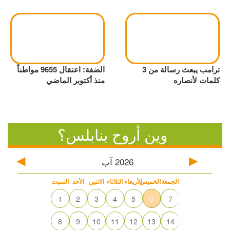
ترامب يبعث رسالة من 3
الضفة: اعتقال 9655 مواطناً
كلمات لأنصاره
منذ أكتوبر الماضي
وين أروح بنابلس؟
2026
آب
الجمعة
الخميس
الأربعاء
الثلاثاء
الاثنين
الأحد
السبت
1
2
3
4
5
6
7
8
9
10
11
12
13
14