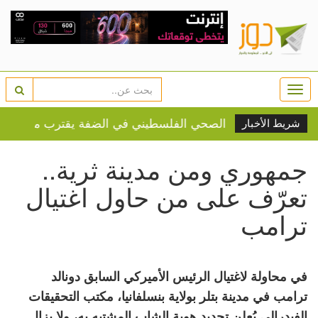
Togg
navi
: النظام الصحي الفلسطيني في الضفة يقترب من الانهيار
ن
شريط الأخبار
جمهوري ومن مدينة ثرية..
تعرّف على من حاول اغتيال
ترامب
في محاولة لاغتيال الرئيس الأميركي السابق دونالد
ترامب في مدينة بتلر بولاية بنسلفانيا، مكتب التحقيقات
الفيدرالي يُعلن تحديد هوية الشاب المشتبه به، ولا يزال