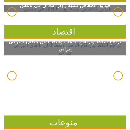
فيديو: انخفاض نسبة زوار الباذان في نابلس
اقتصاد
تراجع النفط وارتفاع الذهب وسط آمال باتفاق أميركي
إيراني
منوعات
7 خطوات بسيطة للسيطرة على ارتفاع سكر الدم