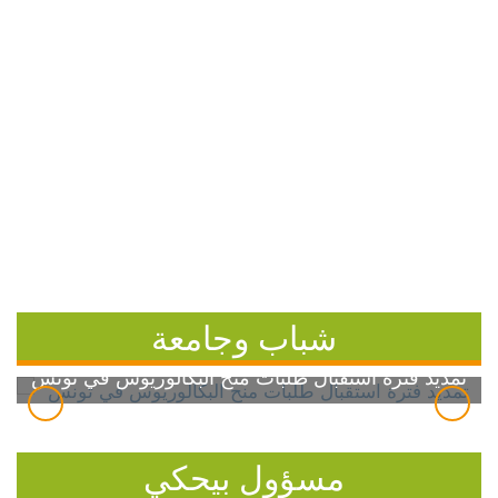
شباب وجامعة
تمديد فترة استقبال طلبات منح البكالوريوس في تونس
مسؤول بيحكي