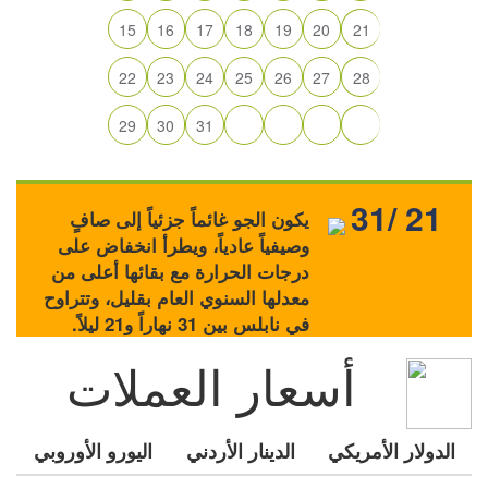
15
16
17
18
19
20
21
22
23
24
25
26
27
28
29
30
31
31/ 21
يكون الجو غائماً جزئياً إلى صافٍ
وصيفياً عادياً، ويطرأ انخفاض على
درجات الحرارة مع بقائها أعلى من
معدلها السنوي العام بقليل، وتتراوح
في نابلس بين 31 نهاراً و21 ليلاً.
أسعار العملات
الدولار الأمريكي
الدينار الأردني
اليورو الأوروبي