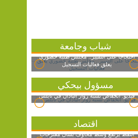
شباب وجامعة
احتجاجاً على التمييز.. مجلس طلبة خضوري
يعلق فعاليات التسجيل
مسؤول بيحكي
فيديو: انخفاض نسبة زوار الباذان في نابلس
اقتصاد
النفط يرتفع وسط مخاوف بشأن مقترحات