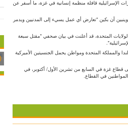
أدانت الصين، الثلاثاء 02.04.2024، استهداف الطائرات الإسرائيلية قافلة منظمة إنسانية في غزة، ما أسفر عن 
وأعلن المتحدث باسم وزارة الخارجية الصينية وانغ وينبين أن بكين "تعارض أي عمل يسيء إلى المدنيين ويدمر 
وكانت منظمة "وورلد سنترال كيتشن" ومقرها في الولايات المتحدة، قد أعلنت في بيان صحفي "مقتل سبعة 
سرائيلية".
وأوضحت أن بين القتلى مواطنين "من أستراليا وبولندا والمملكة المتحدة ومواطن يحمل الجنسيتين الأميركية 
وشاركت المنظمة بشكل نشط منذ بدء العدوان على قطاع غزة في السابع من تشرين الأول/ أكتوبر، في 
 المواطنين في القطاع.