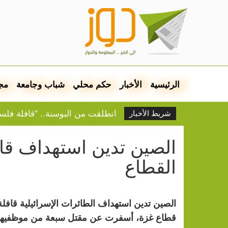
الرئيسية
الأخبار
حكم محلي
شباب وجامعة
مج
انطلقت من البوسنة.. "قافلة فل
شريط الأخبار
بـ24 مليون يورو.. فينيسيوس مع ريال مدريد 6 أعوام أخرى
اليونسكو تدرج 3 مواقع عربية على قائمة التراث المهدد
الصين تدين استهداف قا
إخطار باقتلاع أشجار من 310 دونمات جنوب جنين
القطاع
الصيدليات المناوبة في نابلس الج
الطقس: أجواء صيفية عادية
ازدراء الكونغرس.. توصية بمحاكم
سوريا: إسرائيل تقصف في ريف ال
الصين تدين استهداف الطائرات الإسرائيلية قافل
اليونيسف: مقتل 300 طفل على الأقل بغزة منذ وقف إطلاق النار
قطاع غزة، أسفرت عن مقتل سبعة من موظفيها