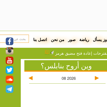
وز يسأل
رياضة
صور
من نحن
اتصل بنا
ترحات إعادة فتح مضيق هرمز
اتفاقية دفاع مشترك اليوم
وين أروح بنابلس؟
عقب شمال القدس
: جدول توزيع المياه
أسعار صرف العملات
08
2026
زة
ون والاستيلاء على أراض في جبع
قاطعته لبطولات كأس العالم
الاعتقال في قلنديا وكفر عقب