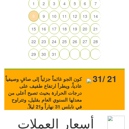
1
2
3
4
5
6
7
8
9
10
11
12
13
14
15
16
17
18
19
20
21
22
23
24
25
26
27
28
29
30
31
31/ 21
كون الجو غائماً جزئياً إلى صافٍ وصيفياً
عادياً، ويطرأ ارتفاع طفيف على
درجات الحرارة بحيث تصبح أعلى من
معدلها السنوي العام بقليل، وتتراوح
في نابلس 31 نهاراً و21 ليلاً.
أسعار العملات