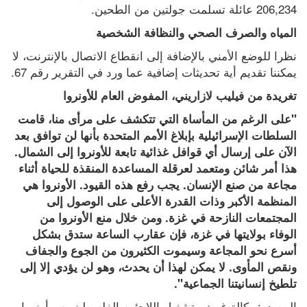
206,234 عائلة تسلمت جولتين من الطحين.
المياه والصرف الصحي والنظافة الشخصية
نظرا للوضع الأمني بالإضافة إلى انقطاع الاتصال بالإنترنت، لا 
يمكننا تقديم أية تحديثات إضافية عما ورد في التقرير رقم 67.
تغريدة من فيليب لازاريني، المفوض العام للأونروا
"على الرغم من المأساة التي تتكشف على مرأى منا، قامت 
السلطات الإسرائيلية بإبلاغ الأمم المتحدة بأنها لن توافق بعد 
الآن على إرسال أي قوافل غذائية تابعة للأونروا إلى الشمال. 
هذا أمر شائن ومتعمد لعرقلة المساعدة المنقذة للحياة أثناء 
مجاعة من صنع الإنسان. يجب رفع هذه القيود. الأونروا هي 
المنظمة الأكبر وذات القدرة الأعلى على الوصول إلى 
المجتمعات النازحة في غزة. ومن خلال منع الأونروا من 
الوفاء بولايتها في غزة، فإن عقارب الساعة ستدق بشكل 
أسرع نحو المجاعة وسيموت الكثيرون من الجوع والجفاف 
ونقص المأوى. لا يمكن لهذا أن يحدث، وهو لن يؤدي إلا إلى 
تلطيخ إنسانيتنا الجماعية".
المصدر: وكالة غوث وتشغيل اللاجئين الفلسطينيين - أونروا