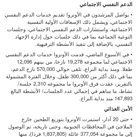
الدعم النفسي الاجتماعي
• يواصل المرشدون في الأونروا تقديم خدمات الدعم النفسي 
الاجتماعي، ويشمل ذلك الإسعافات الأولية النفسية 
الاجتماعية، واستشارات الدعم النفسي الاجتماعي، وجلسات 
التوعية الجماعية بما في ذلك جلسات حول إدارة الإجهاد 
النفسي، بالإضافة إلى تنفيذ الأنشطة الترفيهية.
• في الأسبوع الماضي، قدمت الأونروا خدمات الدعم النفسي 
الاجتماعي لما مجموعه 19,278 نازحا، من بينهم 12,096 
طفلا. ومنذ بداية النزاع، تلقى حوالي 570,000 نازح الدعم، 
بما في ذلك أكثر من 300,000 طفل. وخلال الفترة المشمولة 
بالتقرير، عقدت فرق الأونروا ما مجموعه 2,310 جلسة/ 
نشاط، ما ساهم في إجمالي عدد الجلسات/ الأنشطة البالغ 
147,893 منذ بداية النزاع.
الأمن الغذائي
• حتى 20 آذار، استمرت الأونروا بتوزيع الطحين خارج 
الملاجئ في المحافظات الجنوبية. وحتى تاريخه، تم الوصول 
إلى ما مجموعه 377,054 عائلة (1,837,805 فردا)، منها 