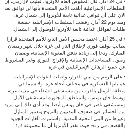
• في 24 آذار، قال المفوض العام للأونروا، فيليب لازاريني، إن 
السلطات الإسرائيلية أبلغت الأمم المتحدة بأنها لن توافق بعد 
الآن على أي قوافل غذائية تابعة للأونروا إلى شمال غزة. 
ومنذ يوم 22 آذار، رفضت السلطات الإسرائيلية خمسة 
طلبات لقوافل غذائية تابعة للأونروا للوصول إلى الشمال.
• في 25 آذار، اعتمد مجلس الأمن التابع للأمم المتحدة قرارا 
يطالب بوقف فوري لإطلاق النار في غزة خلال شهر رمضان 
المبارك. ودعا إلى زيادة تدفق المعونة الإنسانية، وضمان 
وصول المساعدات الإنسانية والإفراج الفوري وغير المشروط 
عن جميع الرهائن الإسرائيليين في غزة.
• على الرغم من تبني القرار، واصلت القوات الإسرائيلية 
عملياتها العسكرية في مختلف أنحاء غزة، ولا سيما في 
منطقة الرمال بالقرب من مستشفى الشفاء في مدينة غزة، 
ووسط خان يونس، والمناطق المجاورة لمستشفى الأمل 
ومستشفى ناصر في خان يونس أيضا. وقد أدى ذلك إلى مزيد 
من الخسائر في صفوف المدنيين والنزوح وتدمير المنازل 
وغيرها من البنى التحتية المدنية. واستمرت الغارات الجوية 
والقصف في رفح حيث تقدر الأونروا أن ما مجموعه 1,2 