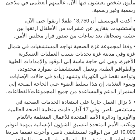
مليون شخص يعيشون فيها الآن، غالبيتهم العظمى في ملاجئ 
رسمية وغير رسمية.
• أكدت اليونيسف أن 13,750 طفلا ارتقوا حتى الآن، 
واستشهدت بتقارير عن عشرات من الأطفال ارتقوا بين 
عشية وضحاها، بعد ساعات من صدور قرار مجلس الأمن.
• وفقا لمجموعة غزة الصحية تواجه المستشفيات في شمال 
غزة وفي مدينة غزة تحديات بسبب العمليات العسكرية 
الأخيرة، وهي في حاجة ماسة إلى الوقود والإمدادات الطبية 
والطواقم الطبية. وتعمل المستشفيات بموارد محدودة، 
وتواجه نقصا في الكهرباء وتشهد زيادة في حالات الإصابات 
وسوء التغذية. إن هذا يسلط الضوء على الحاجة الملحة إلى 
استمرار الدعم والمساعدة من جميع المجموعات/القطاعات.
• لا يزال العمل جاريا على استعادة الخدمات الصحية في 
مستشفى ناصر. وفي 17 آذار، قامت منظمة الصحة العالمية 
والأونروا ودائرة الأمم المتحدة للأعمال المتعلقة بالألغام 
ومكتب الأمم المتحدة لتنسيق الشؤون الإنسانية بمهمة لتوفير 
10,000 لتر من الوقود لمستشفى ناصر، وأجرت تقييما سريعا 
لاحتياجات المستشفى (المياه والصرف الصحي والنظافة 