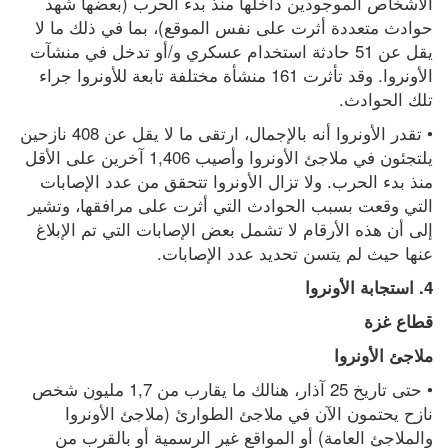
الأشخاص الموجودين داخلها منذ بدء الحرب (بعضها شهد 
حوادث متعددة أثرت على نفس الموقع)، بما في ذلك ما لا 
يقل عن 51 حادثة استخدام عسكري و/أو تدخل في منشآت 
الأونروا. وقد تأثرت 161 منشأة مختلفة تابعة للأونروا جراء 
تلك الحوادث.
• تقدر الأونروا أنه بالإجمال، ارتقى ما لا يقل عن 408 نازحين 
يلتجئون في ملاجئ الأونروا وأصيب 1,406 آخرين على الأقل 
منذ بدء الحرب. ولا تزال الأونروا تتحقق من عدد الإصابات 
التي وقعت بسبب الحوادث التي أثرت على مرافقها، وتشير 
إلى أن هذه الأرقام لا تشمل بعض الإصابات التي تم الإبلاغ 
عنها حيث لم يتسن تحديد عدد الإصابات.
4. استجابة الأونروا
قطاع غزة
ملاجئ الأونروا
• حتى تاريخ 25 آذار، هنالك ما يقارب من 1,7 مليون شخص 
نازح يحتمون الآن في ملاجئ الطوارئ (ملاجئ الأونروا 
والملاجئ العامة) أو المواقع غير الرسمية أو بالقرب من 