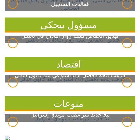
فعاليات التسجيل
مسؤول بيحكي
فيديو: انخفاض نسبة زوار الباذان في نابلس
اقتصاد
الذهب يتجه لأفضل أداء أسبوعي منذ كانون الثاني
منوعات
بيلا حديد تثير غضب مؤيدي إسرائيل