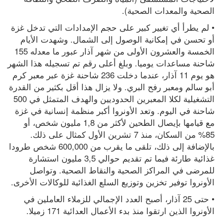
الصحية والمعدات الصحية).
• لم يطرأ أي تغيير كبير على حجم الإمدادات التي تدخل غزة 
أو تحسن في إمكانية الوصول إلى الشمال. وشهدت الأيام 
الخمسة والعشرون الأولى من شهر آذار عبور ما معدله 155 
شاحنة مساعدات يوميا. وبلغ أعلى رقم تم تسجيله هذا الشهر 
هو يوم 11 آذار، عندما دخلت 236 شاحنة غزة عبر معبر كرم 
أبو سالم ومعبر رفح البري. ولا يزال هذا أقل بكثير من القدرة 
التشغيلية لكلا المعبرين الحدوديين والهدف المتمثل في 500 
شاحنة في اليوم. وتعد الأونروا أكبر منظمة إنسانية في غزة 
مع قيامها بإيصال الطحين لأكثر من 1,8 مليون شخص، أو 
85% من السكان، منذ 7 تشرين الأول كمثال على ذلك. 
بالإضافة إلى ذلك، تلقى ما يقرب من 600,000 شخص طرودا 
غذائية طارئة فيما تم تقديم حوالي 3,5 مليون استشارة 
للمرضى في المراكز الصحية والنقاط الصحية. وتواصل 
الأونروا توفير تخزين وتوزيع السلع الغذائية للوكالات الأخرى.
• حتى 25 آذار، أصبح العدد الإجمالي للزملاء العاملين في 
الأونروا الذين ارتقوا منذ بدء الأعمال العدائية 171 زميلا.