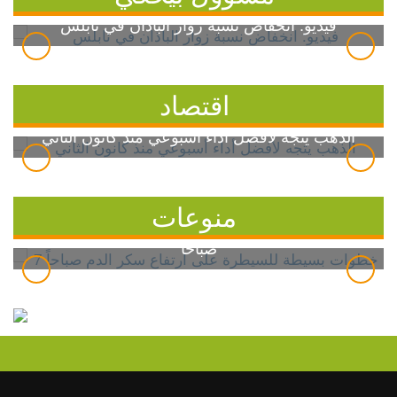
فيديو: انخفاض نسبة زوار الباذان في نابلس
اقتصاد
الذهب يتجه لأفضل أداء أسبوعي منذ كانون الثاني
منوعات
7 خطوات بسيطة للسيطرة على ارتفاع سكر الدم
صباحاً