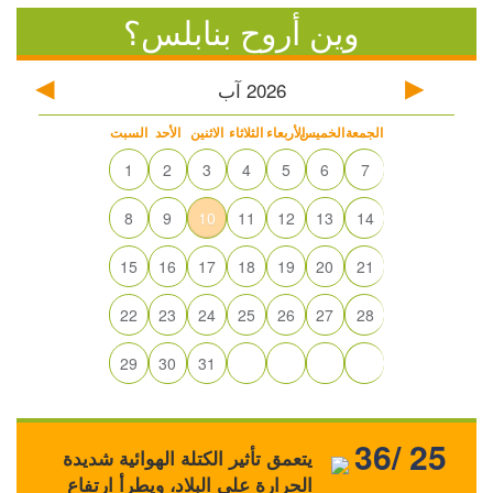
وين أروح بنابلس؟
2026
آب
الجمعة
الخميس
الأربعاء
الثلاثاء
الاثنين
الأحد
السبت
1
2
3
4
5
6
7
8
9
10
11
12
13
14
15
16
17
18
19
20
21
22
23
24
25
26
27
28
29
30
31
36/ 25
يتعمق تأثير الكتلة الهوائية شديدة
الحرارة على البلاد، ويطرأ ارتفاع