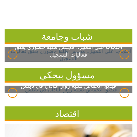
شباب وجامعة
احتجاجاً على التمييز.. مجلس طلبة خضوري يعلق
فعاليات التسجيل
مسؤول بيحكي
فيديو: انخفاض نسبة زوار الباذان في نابلس
اقتصاد