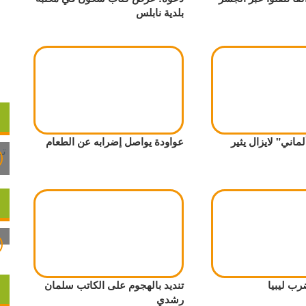
بلدية نابلس
ماني" لايزال يثير
عواودة يواصل إضرابه عن الطعام
رب ليبيا
تنديد بالهجوم على الكاتب سلمان
رشدي