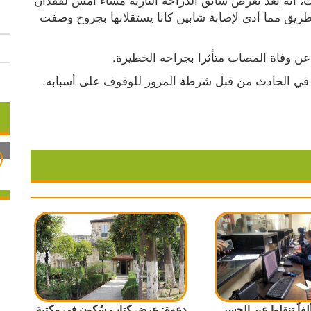
السيطرة عليها الأمر الذي تسبب بانقلابها بجانب الطريق مما أدى لإصابة شابين كانا يستقلانها بجروح وصفت 
 عن وفاة المصاب متأثرا بجراحه الخطيرة.
قيق في الحادث من قبل شرطة المرور للوقوف على أسبابه.
شرطة: 62 ألفاً تنقلوا عبر الجسر
دعوة: عرض كتاب سُكون في مكتبة