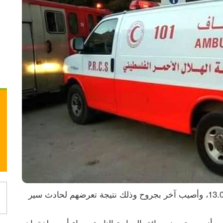
فيديو.. مستوطنون يسرقون المياه جنوب نابلس
توفي شاب يبلغ من العمر 24 عاما، السبت 13.08.2022، وأصيب آخر بجروح وذلك نتيجة تعرضهم لحادث سير 
وأوضح الناطق الإعلامي باسم الشرطة لؤي ارزيقات، أنه بعد تعرض سائق الدراجة النارية مساء أمس لفقدان 