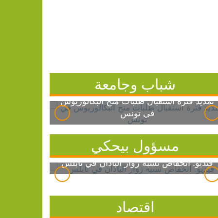
شباب وجامعة
تمديد فترة استقبال طلبات منح البكالوريوس
في تونس
مسؤول بيحكي
فيديو: انخفاض نسبة زوار الباذان في نابلس
اقتصاد