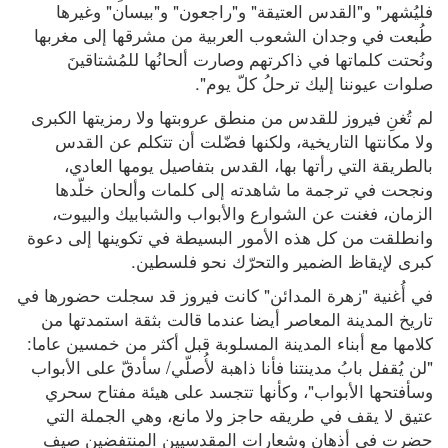
فليُشهر" و"القدس العتيقة" و"راجعون" و"بيسان" وغيرها 
طُبعت في وجدان الشعوب العربية من مشرقها إلى مغربها 
ونُحتت كلماتها في ذاكرتهم وصارت ألحانُها للمُشتاقينَ 
صلوات عيوننا إليك ترحلُ كلّ يوم".
لم تُغنِ فيروز للقدس من منطق عروبتها ولا رمزيتها الكبرى 
ولا مكانتها التاريخية، ولكنها فضّلت أن تتكلم عن القدس 
بالطريقة التي رأتها بها، القدس بتفاصيل يومها العادي، 
ونجحت في ترجمة ما شاهدته إلى كلمات وألحان خلّدها 
الزمان، فغنت عن الشوارع والأبواب والشبابيك والبيوت، 
وانطلقت من كل هذه الأمور البسيطة في تكوينها إلى دعوة 
كبرى لإيقاظ الضمير والتحرّك نحو فلسطين.
في أُغنية "زهرة المدائن" كانت فيروز قد سجلت حضورها في 
تاريخ المدينة المعاصر أيضا عندما قالت بثقة استمدتها من 
كلامها مع أبناء المدينة المسلوبة قبل أكثر من خمسين عاما: 
"لن يُقفل بابُ مدينتنا فأنا ذاهبة لأُصلّي/ سأدقّ على الأبواب 
وسأفتحها الأبواب"، وكأنها تتجسد على هيئة مفتاح سحري 
عتيق لا يقف في طريقه حاجز ولا مانع، وهي الجملة التي 
حضرت في أذهان وشعارات المقدسيين المنتفضين صيف 