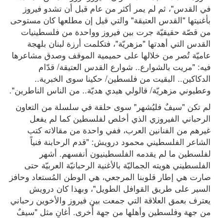
في القدس"، ثم لم يمر أكثر من عام قبل أن تشدو فيروز 
بأغنيتها "القدس العتيقة" والتي قيل إن مطلعها كان مستوحى 
من قصّة حقيقيّة جرت بين فيروز وواحدة من فلسطينيات 
القدس التي أهدتها "مزهريّة"، فتكلمت أرزة لبنان بلهجة 
عاميّة تُصر من خلالها على حميمية الموقف وصدق مشاعرها 
فيه: "مريت بالشوارع.. شوارع القدس العتيقة/ قدّام 
الدكاكين.. البقيت من فلسطين/ حكينا سوى الخبرية.. 
وعطيوني مزهريّة/ قالولي هيدي هديّة.. من الناس الناطرين".
لم تكن "سيفٌ فليُشهر" سوى حلقة في سلسلة من التعاون 
الرحباني الفيروزي الذي أخلص لفلسطين كما لم يفعل 
غيرهم من الفنانين العرب، ففي واحدة من مقالاته كتب 
الشاعر الفلسطيني محمود درويش: "قدم الرحابنة فنياً 
لفلسطين ما لم يقدمه الفلسطينيون أنفسهم. أشهر 
الفلسطيني هويته الجماليّة بالأغنية الرحبانيّة العربيّة حتى 
صارت هي إطار قلوبنا المرجعي، هي الوطن المُستعاد وحافز 
السير على طريق القوافل الطويل"، وبهذا كان درويش 
يعترف بعمق العلاقة التي جمعت بين فيروز والأخوين رحباني 
من جهة وفلسطين وأهلها من جهة أُخرى. أغانٍ مثل "سيفٌ 