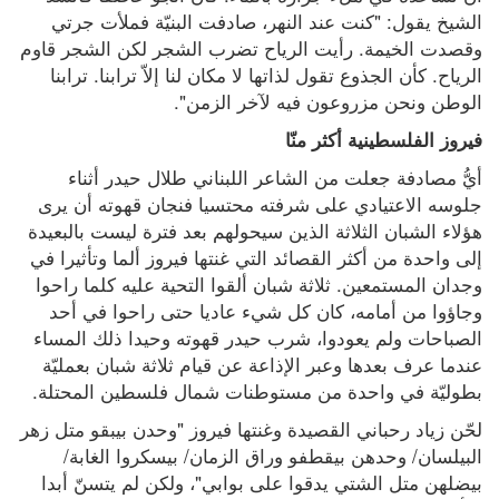
الشيخ يقول: "كنت عند النهر، صادفت البنيّة فملأت جرتي 
وقصدت الخيمة. رأيت الرياح تضرب الشجر لكن الشجر قاوم 
الرياح. كأن الجذوع تقول لذاتها لا مكان لنا إلاّ ترابنا. ترابنا 
الوطن ونحن مزروعون فيه لآخر الزمن".
فيروز الفلسطينية أكثر منّا
أيُّ مصادفة جعلت من الشاعر اللبناني طلال حيدر أثناء 
جلوسه الاعتيادي على شرفته محتسيا فنجان قهوته أن يرى 
هؤلاء الشبان الثلاثة الذين سيحولهم بعد فترة ليست بالبعيدة 
إلى واحدة من أكثر القصائد التي غنتها فيروز ألما وتأثيرا في 
وجدان المستمعين. ثلاثة شبان ألقوا التحية عليه كلما راحوا 
وجاؤوا من أمامه، كان كل شيء عاديا حتى راحوا في أحد 
الصباحات ولم يعودوا، شرب حيدر قهوته وحيدا ذلك المساء 
عندما عرف بعدها وعبر الإذاعة عن قيام ثلاثة شبان بعمليّة 
بطوليّة في واحدة من مستوطنات شمال فلسطين المحتلة.
لحّن زياد رحباني القصيدة وغنتها فيروز "وحدن بيبقو متل زهر 
البيلسان/ وحدهن بيقطفو وراق الزمان/ بيسكروا الغابة/ 
بيضلهن متل الشتي يدقوا على بوابي"، ولكن لم يتسنّ أبدا 