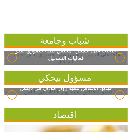
شباب وجامعة
احتجاجاً على التمييز.. مجلس طلبة خضوري يعلق
فعاليات التسجيل
مسؤول بيحكي
فيديو: انخفاض نسبة زوار الباذان في نابلس
اقتصاد