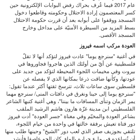
عام 2017 فيما عُرف بحراك رفض البوابات الإلكترونية حين 
كسر المعتصمون إرادة الاحتلال وحكومته وقاطعوا دخول 
المسجد ووقفوا على أبوابه بعد أن قررت حكومة الاحتلال 
بسط المزيد من السيطرة الأمنيّة على مداخل وخارج 
المسجد الأقصى.
العودة مركب اسمه فيروز
في أغنية "سنرجع يوما" عادت فيروز لتؤكد أنها لا تقلّ 
فلسطينية عن أيّ من أولئك الذين هاجروا فجاوروها في 
بيروت وفي مخيمات اللجوء المحيطة لتؤكد من جديد على 
عودتها، وكأنها ضاقت ذرعا بمكانها الذي لا يفصله عن 
فلسطين سوى ساعات ثلاث، تترسخ ثقتها أكثر عندما تقول: 
"سنرجع يوما إلى حينا ونغرق في دافئات المنى/ سنرجع مهما 
يمر الزمان وتنأى المسافات ما بيننا"، وهي أغنية كتبها الشاعر 
الفلسطيني ابن مدينة غزّة هارون هاشم الرشيد الملقب 
بشاعر العودة والمخيّم وفي مغناة "جسر العودة" أدت فيروز 
دور فتاة تعيش برفقة خالتها في واحدة من خيام اللجوء، 
تلتقي بجوزيف صقر الذي لعب دور "الشيخ" وحينها طلب منها 
أن تُساعده في ملء جراره بالماء. كان الجو عاصفا فأنشد 