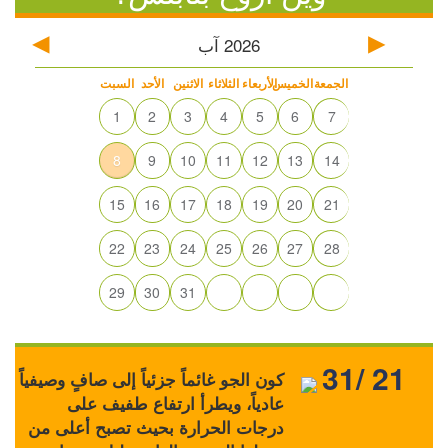
2026
آب
الجمعة
الخميس
الأربعاء
الثلاثاء
الاثنين
الأحد
السبت
1
2
3
4
5
6
7
8
9
10
11
12
13
14
15
16
17
18
19
20
21
22
23
24
25
26
27
28
29
30
31
31/ 21
كون الجو غائماً جزئياً إلى صافٍ وصيفياً
عادياً، ويطرأ ارتفاع طفيف على
درجات الحرارة بحيث تصبح أعلى من