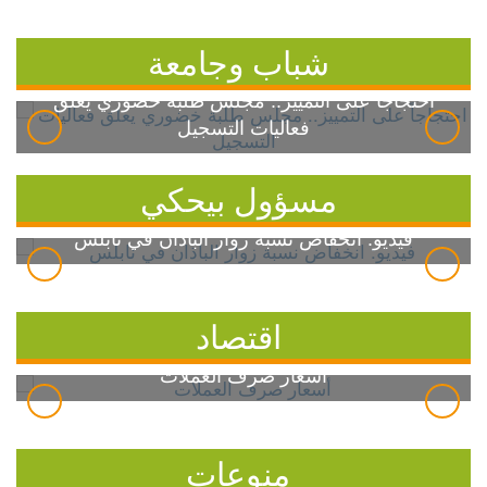
شباب وجامعة
احتجاجاً على التمييز.. مجلس طلبة خضوري يعلق
فعاليات التسجيل
مسؤول بيحكي
فيديو: انخفاض نسبة زوار الباذان في نابلس
اقتصاد
أسعار صرف العملات
منوعات