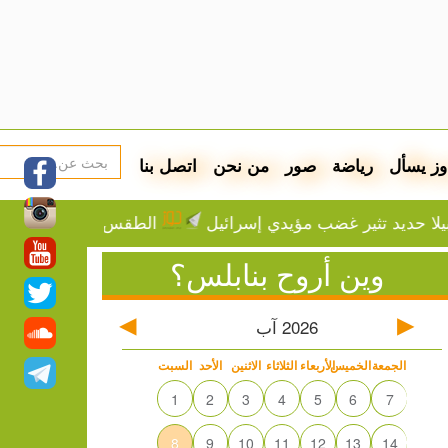
وز يسأل
رياضة
صور
من نحن
اتصل بنا
تثير غضب مؤيدي إسرائيل
الطقس: ارتفاع تدريجي على درجا
وين أروح بنابلس؟
2026
آب
الجمعة
الخميس
الأربعاء
الثلاثاء
الاثنين
الأحد
السبت
1
2
3
4
5
6
7
8
9
10
11
12
13
14