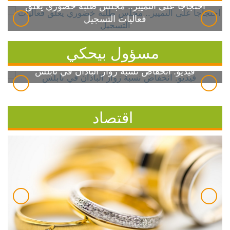
احتجاجاً على التمييز.. مجلس طلبة خضوري يعلق
فعاليات التسجيل
مسؤول بيحكي
فيديو: انخفاض نسبة زوار الباذان في نابلس
اقتصاد