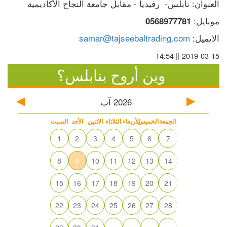
العنوان: نابلس-  رفيديا - مقابل جامعة النجاح الأكاديمية
موبايل: 
0568977781
الايميل: 
samar@tajseebaltrading.com
2019-03-15 || 14:54
وين أروح بنابلس؟
2026
آب
الجمعة
الخميس
الأربعاء
الثلاثاء
الاثنين
الأحد
السبت
1
2
3
4
5
6
7
8
9
10
11
12
13
14
15
16
17
18
19
20
21
22
23
24
25
26
27
28