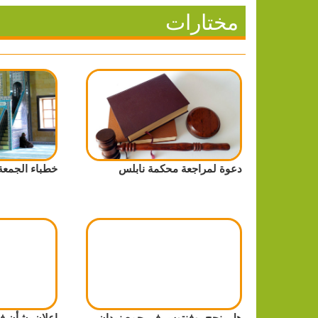
مختارات
دعوة لمراجعة محكمة نابلس
خطباء الجمعة
هل ينجح يوفنتوس في جمع زيدان
إعلان بشأن فو