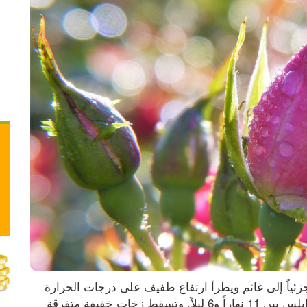
يكون الجو يوم الجمعة الأول من آذار 2019، غائماً جزئياً إلى غائم ويطرأ ارتفاع طفيف على درجات الحرارة 
مع بقاء الجو بارداً إلى شديد البرودة، وتتراوح في نابلس بين 11 نهاراً و6 ليلاً. وتسقط زخات خفيفة متفرقة 