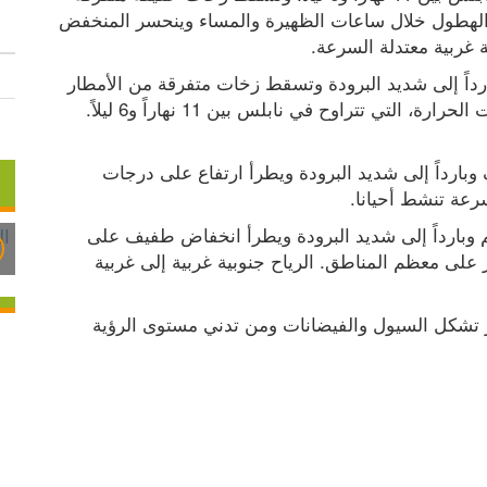
من الأمطار على مختلف المناطق. وتضعف فرصة الهطول خلال ساعات الظهيرة والمساء وينحسر المنخفض 
ة غربية معتدلة السرعة.
ويوم غد السبت، يكون الجو غائماً جزئياً إلى غائم بارداً إلى شديد البرودة وتسقط زخات متفرقة من الأمطار 
على معظم المناطق ولا يطرأ تغير يذكر على درجات الحرارة، التي تتراوح في نابلس بين 11 نهاراً و6 ليلاً. 
ويكون الجو يوم الأحد المقبل غائما جزئيا إلى صاف وبارداً إلى شديد البرودة ويطرأ ارتفاع على درجات 
سرعة تنشط أحيانا.
ويوم الاثنين القادم، يكون الجو غائماً جزئياً إلى غائم وبارداً إلى شديد البرودة ويطرأ انخفاض طفيف على 
درجات الحرارة. وتسقط زخات متفرقة من الأمطار على معظم المناطق. الرياح جنوبية غربية إلى غربية 
وتحذر الأرصاد الجوية من شدة سرعة الرياح وخطر تشكل السيول والفيضانات ومن تدني مستوى الرؤية 