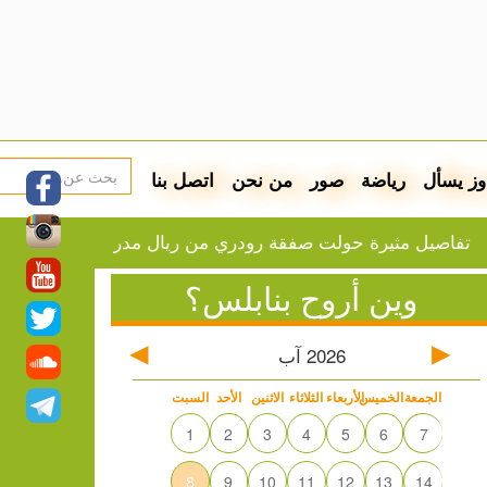
وز يسأل
رياضة
صور
من نحن
اتصل بنا
مثيرة حولت صفقة رودري من ريال مدريد إلى برشلونة
فيد
وين أروح بنابلس؟
2026
آب
الجمعة
الخميس
الأربعاء
الثلاثاء
الاثنين
الأحد
السبت
1
2
3
4
5
6
7
8
9
10
11
12
13
14