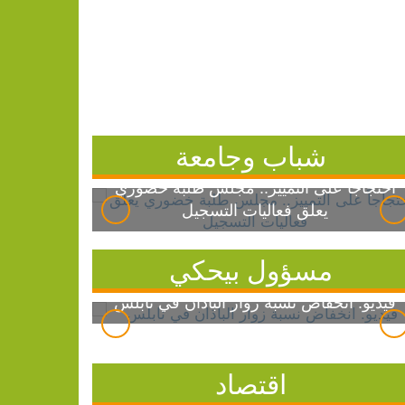
شباب وجامعة
احتجاجاً على التمييز.. مجلس طلبة خضوري
يعلق فعاليات التسجيل
مسؤول بيحكي
فيديو: انخفاض نسبة زوار الباذان في نابلس
اقتصاد