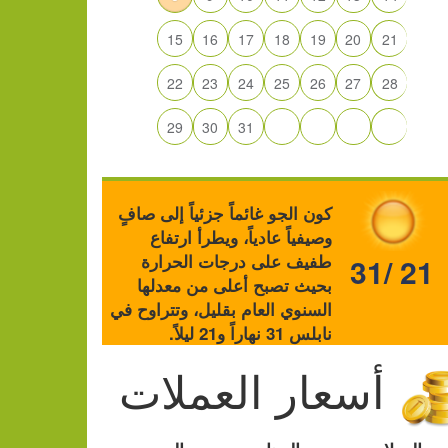
15
16
17
18
19
20
21
22
23
24
25
26
27
28
29
30
31
كون الجو غائماً جزئياً إلى صافٍ
وصيفياً عادياً، ويطرأ ارتفاع
طفيف على درجات الحرارة
31/ 21
بحيث تصبح أعلى من معدلها
السنوي العام بقليل، وتتراوح في
نابلس 31 نهاراً و21 ليلاً.
أسعار العملات