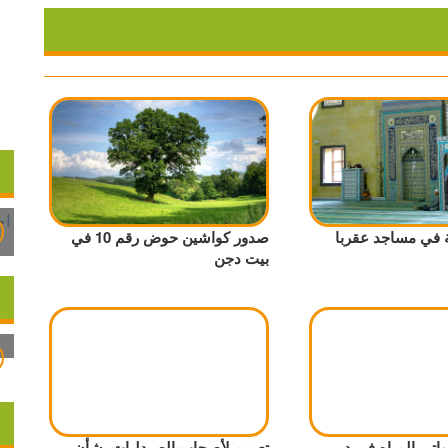
 في مساجد عقربا
صدور كواشين حوض رقم 10 في
بيت دجن
اتير المياه في دير
تعميم لأصحاب الصيدليات بشأن