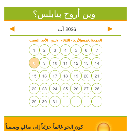
وين أروح بنابلس؟
2026
آب
الجمعة
الخميس
الأربعاء
الثلاثاء
الاثنين
الأحد
السبت
1
2
3
4
5
6
7
8
9
10
11
12
13
14
15
16
17
18
19
20
21
22
23
24
25
26
27
28
29
30
31
كون الجو غائماً جزئياً إلى صافٍ وصيفياً