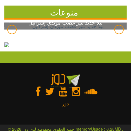
منوعات
بيلا حديد تثير غضب مؤيدي إسرائيل
دوز
© 2026 جميع الحقوق محفوظة لدى دوز memoryUsage : 6.28MB ,