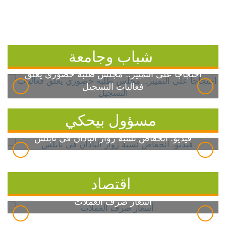
شباب وجامعة
احتجاجاً على التمييز.. مجلس طلبة خضوري يعلق
فعاليات التسجيل
مسؤول بيحكي
فيديو: انخفاض نسبة زوار الباذان في نابلس
اقتصاد
أسعار صرف العملات