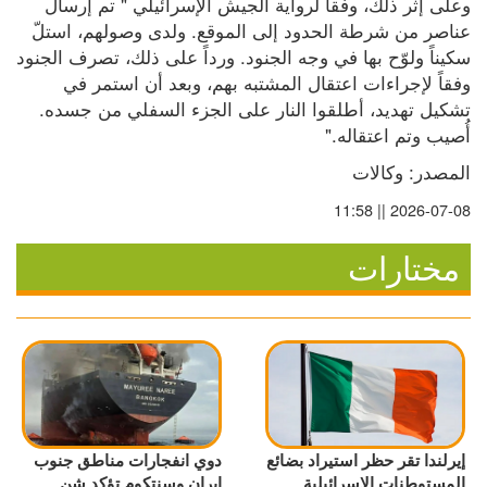
وعلى إثر ذلك، وفقاً لرواية الجيش الإسرائيلي " تم إرسال 
عناصر من شرطة الحدود إلى الموقع. ولدى وصولهم، استلّ 
سكيناً ولوّح بها في وجه الجنود. ورداً على ذلك، تصرف الجنود 
وفقاً لإجراءات اعتقال المشتبه بهم، وبعد أن استمر في 
تشكيل تهديد، أطلقوا النار على الجزء السفلي من جسده. 
أُصيب وتم اعتقاله."
المصدر: وكالات
2026-07-08 || 11:58
مختارات
إيرلندا تقر حظر استيراد بضائع
دوي انفجارات مناطق جنوب
المستوطنات الإسرائيلية
إيران وسنتكوم تؤكد شن