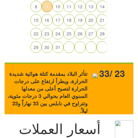
8
9
10
11
12
13
14
15
16
17
18
19
20
21
22
23
24
25
26
27
28
29
30
31
33/ 23
تتأثر البلاد بمقدمة كتلة هوائية شديدة
الحرارة، ويطرأ ارتفاع على درجات
الحرارة لتصبح أعلى من معدلها
السنوي العام بحوالي 3 درجات مئوية،
وتتراوح في نابلس بين 33 نهاراً و23
ليلاً.
أسعار العملات