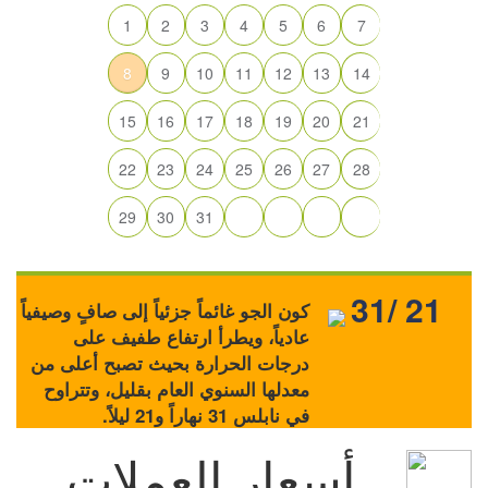
1
2
3
4
5
6
7
8
9
10
11
12
13
14
15
16
17
18
19
20
21
22
23
24
25
26
27
28
29
30
31
31/ 21
كون الجو غائماً جزئياً إلى صافٍ وصيفياً
عادياً، ويطرأ ارتفاع طفيف على
درجات الحرارة بحيث تصبح أعلى من
معدلها السنوي العام بقليل، وتتراوح
في نابلس 31 نهاراً و21 ليلاً.
أسعار العملات