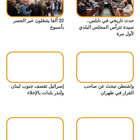
حدث تاريخي في نابلس..
22 ألفا يتنقلون عبر الجسر
سيدة تترأس المجلس البلدي
بأسبوع
لأول مرة
واشنطن تبحث عن صاحب
إسرائيل تقصف جنوب لبنان
القرار في طهران
وتُنذر بلدات بالإخلاء