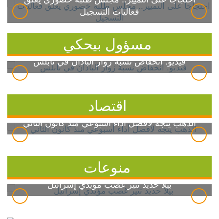
فعاليات التسجيل
مسؤول بيحكي
فيديو: انخفاض نسبة زوار الباذان في نابلس
اقتصاد
الذهب يتجه لأفضل أداء أسبوعي منذ كانون الثاني
منوعات
بيلا حديد تثير غضب مؤيدي إسرائيل