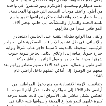
مدينة طولكرم ومخيميها (طولكرم ونور شمس)، في واحدة 
من أطول وأعنف موجات التصعيد التي شهدتها المحافظة، 
وسط حصار مشدد واقتحامات متكررة رافقها تدمير واسع 
للبنية التحتية والمنازل والمنشآت، إلى جانب تهجير آلاف 
المواطنين قسرا من منازلهم.
وألقى هذا الواقع بظلاله الثقيلة على الجانبين الاقتصادي 
والإنساني، في ظل تشديد الإجراءات العسكرية على الحواجز 
الرئيسية المحيطة بالمدينة، لا سيما حاجز عناب شرقاً وبوابة 
جبارة جنوباً، إضافة إلى الإغلاق الكامل لحاجز شوفة جنوب 
شرق المدينة، ما حد من وصول الزائرين وأعاق حركة 
المواطنين والعمال، الذين فقد الآلاف منهم مصادر رزقهم بعد 
منعهم من الوصول إلى أماكن عملهم داخل أراضي عام 
1948.
وتفاقمت الأزمة الاقتصادية مع منع دخول المواطنين من 
أراضي عام 1948 إلى طولكرم، خاصة خلال أيام السبت، ما 
انعكس بشكل مباشر على الأسواق التي كانت تعتمد بدرجة 
كبيرة عليهم، لتبدو شوارع المدينة وأسواقها شبه خالية في 