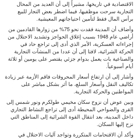
الاقتصادية في تاريخها، مشيراً إلى أن العديد من المحال 
التجارية سرحت موظفيها، فيما اضطر بعض التجار للبيع 
برأس المال فقط لتأمين احتياجاتهم المعيشية.
وأضاف أن المدينة فقدت نحو 75% من زوارها القادمين من 
أراضي عام 1948 بسبب إغلاق الحواجز وتشديد الاحتلال من 
إجراءاته العسكرية، الأمر الذي أدى إلى تراجع حاد في 
الحركة الشرائية، لافتا إلى أن عددا من المنشآت التجارية 
والصناعية بات يعمل بدوام جزئي يقتصر على يومين أو ثلاثة 
أيام أسبوعياً.
وأشار إلى أن ارتفاع أسعار المحروقات فاقم الأزمة عبر زيادة 
تكاليف النقل وأسعار السلع، ما أثر بشكل مباشر على 
المواطنين والحركة التجارية.
وبين عوض أن نزوح سكان مخيمي طولكرم ونور شمس إلى 
القرى والضواحي المحيطة أدى إلى تراجع النشاط التجاري 
داخل المدينة، بعد انتقال القوة الشرائية إلى المناطق التي 
نزح إليها السكان.
وأكد أن الاقتحامات المتكررة وتواجد آليات الاحتلال في 