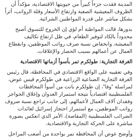
المدينة فقدت جزءاً كبيراً من حيويتها الاقتصادية، مؤكداً أن 
الظروف المعيشية الصعبة وارتفاع الأسعار وقلة الرواتب، أثراً 
بشكل مباشر على قدرة المواطنين الشرائية.
بدورها، قالت المواطنة أم لؤي إن الخروج للتسوق أصبح 
محدوداً بالكاد لتوفير الطعام، في ظل ارتفاع تكاليف 
المعيشة، وانخفاض نسبة صرف رواتب الموظفين، وانقطاع 
العمال عن أعمالهم بسبب الحصار والإغلاقات.
الغرفة التجارية: طولكرم تمر بأسوأ أزماتها الاقتصادية
وفي تعقيبه على الواقع الاقتصادي في المحافظة، قال رئيس 
الغرفة التجارية الصناعية الزراعية في طولكرم قيس عوض، 
لمراسلة "وفا"، إن طولكرم باتت من أسوأ المحافظات 
الفلسطينية اقتصادياً نتيجة استمرار العدوان وإغلاق الحواجز 
وفقدان آلاف العمال لأعمالهم، إلى جانب تراجع نسبة صروف 
رواتب الموظفين، مع استمرار احتجاز إسرائيل لعائدات 
الضرائب الفلسطينية (المقاصة)، الأمر الذي انعكس بصورة 
مباشرة على الحركة التجارية والاقتصادية.
وأوضح عوض أن المحافظة تمر بواحدة من أصعب المراحل 