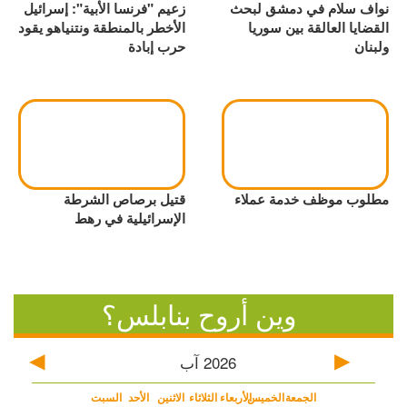
نواف سلام في دمشق لبحث
زعيم "فرنسا الأبية": إسرائيل
القضايا العالقة بين سوريا
الأخطر بالمنطقة ونتنياهو يقود
ولبنان
حرب إبادة
مطلوب موظف خدمة عملاء
قتيل برصاص الشرطة
الإسرائيلية في رهط
وين أروح بنابلس؟
2026
آب
الجمعة
الخميس
الأربعاء
الثلاثاء
الاثنين
الأحد
السبت