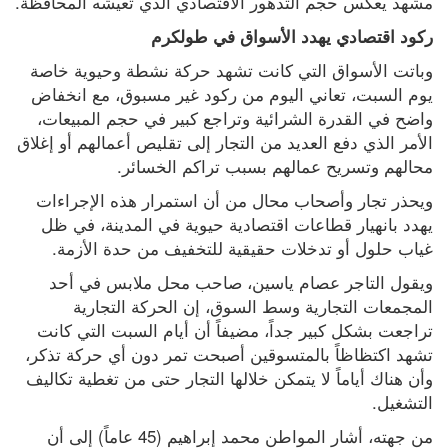
مشهد يعكس حجم التدهور الاقتصادي الذي تعيشه المحافظة.
ركود اقتصادي يهدد الأسواق في طولكرم
وباتت الأسواق التي كانت تشهد حركة نشطة وحيوية خاصة 
يوم السبت، تعاني اليوم من ركود غير مسبوق، مع انخفاض 
واضح في القدرة الشرائية وتراجع كبير في حجم المبيعات، 
الأمر الذي دفع العديد من التجار إلى تقليص أعمالهم أو إغلاق 
محالهم وتسريح عمالهم بسبب تراكم الخسائر.
ويحذر تجار وأصحاب محال من أن استمرار هذه الإجراءات 
يهدد بانهيار قطاعات اقتصادية حيوية في المدينة، في ظل 
غياب حلول أو تدخلات حقيقية للتخفيف من حدة الأزمة.
ويقول التاجر عصام ياسين، صاحب محل ملابس في أحد 
المجمعات التجارية وسط السوق، إن الحركة التجارية 
تراجعت بشكل كبير جداً، مضيفاً أن أيام السبت التي كانت 
تشهد اكتظاظاً بالمتسوقين أصبحت تمر دون أي حركة تذكر، 
وأن هناك أياماً لا يتمكن خلالها التجار حتى من تغطية تكاليف 
التشغيل.
من جهته، أشار المواطن محمد إبراهيم (45 عاماً) إلى أن 