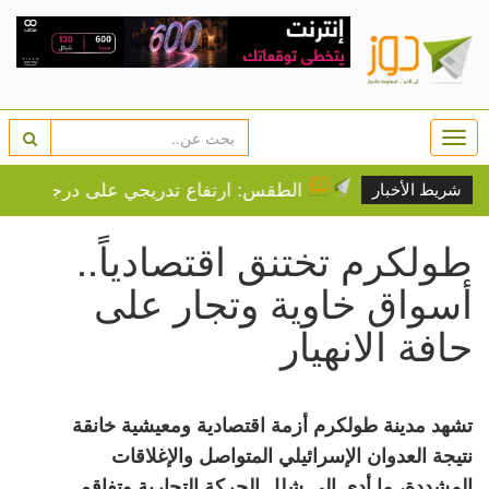
Togg
navi
 إسرائيل
الطقس: ارتفاع تدريجي على درجات الحرارة
شريط الأخبار
طولكرم تختنق اقتصادياً..
أسواق خاوية وتجار على
حافة الانهيار
تشهد مدينة طولكرم أزمة اقتصادية ومعيشية خانقة
نتيجة العدوان الإسرائيلي المتواصل والإغلاقات
المشددة، ما أدى إلى شلل الحركة التجارية وتفاقم