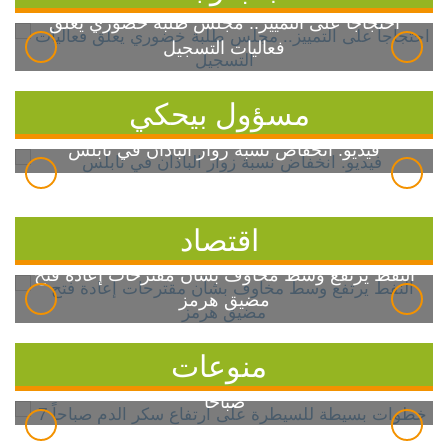
احتجاجاً على التمييز.. مجلس طلبة خضوري يعلق
فعاليات التسجيل
مسؤول بيحكي
فيديو: انخفاض نسبة زوار الباذان في نابلس
اقتصاد
النفط يرتفع وسط مخاوف بشأن مقترحات إعادة فتح
مضيق هرمز
منوعات
7 خطوات بسيطة للسيطرة على ارتفاع سكر الدم
صباحاً