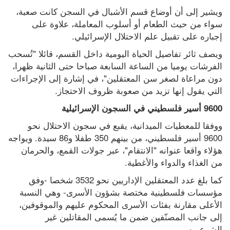
ويشير إلى أن أوضاع قسم الأشبال في السجن كانت صعبة، 
سواء من حيث الطعام أو أسلوب المعاملة، علاوة على 
إجباره على تقبيل علم الاحتلال الإسرائيلي.
ويصف ثائر تفاصيل الحياة اليومية داخل القسم، قائلا "تُسحب 
الفرشات يوميا من الساعة السابعة صباحا حتى الثانية ظهرا، 
دون مراعاة لصغر سن المعتقلين"، في إشارة إلى الإجراءات 
التي يقول إنها تزيد من صعوبة ظروف الاحتجاز.
9600 أسير فلسطيني في السجون الإسرائيلية
ووفقا للمعطيات الميدانية، يقبع في سجون الاحتلال نحو 
9600 أسير فلسطيني، من بينهم 350 طفلا و86 سيدة. ويواجه 
هؤلاء واقعا عنوانه "الانتقام"، عبر جولات القمع، والحرمان 
من الغذاء والدواء والأغطية.
كما بلغ عدد المعتقلين الإداريين نحو 3532 شخصا -وفق 
مؤسسات فلسطينية مختصة بشؤون الأسرى- وهي النسبة 
الأعلى مقارنة بفئات الأسرى المحكوم عليهم والموقوفين، 
إلى جانب المصنّفين ضمن ما يُسمى المقاتلين غير 
الشرعيين.