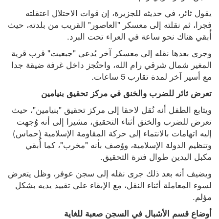
يقول ثائر، في حديثه للجزيرة، إن قوات الاحتلال اعتقلته 
فجرا، ثم نقلته إلى معسكر "العاصور" القريب من بلدته، حيث 
أُبقي هناك نحو ساعة في العراء تحت البرد.
وجرى بعدها نقله إلى معسكر آخر يُدعى "جبعيت" قرب قرية 
المغير شمال شرقي رام الله، واحتُجز داخل غرفة ضيقة جدا 
مع أسير آخر لمدة تقارب 5 ساعات.
تعرض ثائر للضرب والخنق في مركز تحقيق بنيامين
ويتابع الطفل أنه نُقل لاحقا إلى مركز تحقيق "بنيامين"، حيث 
تعرض للضرب والخنق أثناء التحقيق، مشيرا إلى أنه وُجهت 
إليه اتهامات بالانتماء إلى حركة المقاومة الإسلامية (حماس) 
وتنظيم الدولة الإسلامية، ووُصف بأنه "مخرب"، كما أُبقي 
مكبل اليدين طوال فترة التحقيق.
ويضيف أنه بعد ذلك جرى نقله إلى سجن عوفر، وظل يتعرض 
لسوء المعاملة أثناء النقل، مع الإبقاء على تقييد يديه بشكل 
مؤلم.
أوضاع قسم الأشبال في السجن صعبة للغاية