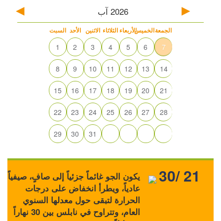
2026
آب
الجمعة
الخميس
الأربعاء
الثلاثاء
الاثنين
الأحد
السبت
1
2
3
4
5
6
7
8
9
10
11
12
13
14
15
16
17
18
19
20
21
22
23
24
25
26
27
28
29
30
31
30/ 21
يكون الجو غائماً جزئياً إلى صافٍ، صيفياً
عادياً، ويطرأ انخفاض على درجات
الحرارة لتبقى حول معدلها السنوي
العام، وتتراوح في نابلس بين 30 نهاراً