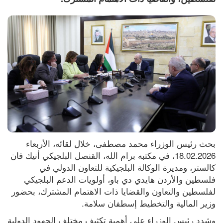
بحث رئيس الوزراء محمد مصطفى، خلال لقائه، الأربعاء 
18.02.2026، في مكتبه برام الله، القنصل البلجيكي أنيك فان 
كالستر، ومديرة الوكالة البلجيكية للتعاون الدولي في 
فلسطين والأردن هايدي دي باو، أولويات الدعم البلجيكي 
لفلسطين والتعاون والقضايا ذات الاهتمام المشترك، بحضور 
وزير المالية والتخطيط إسطفان سلامة.
وشدد رئيس الوزراء على أهمية تكثيف مختلف الجهود الدولية 