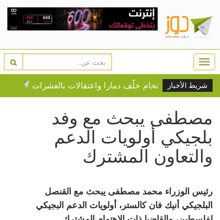
Togg
navi
يا بعد اقتحام خلّف دمارا واعتقالات بالعشرات
الذهب يتج
شريط الأخبار
مصطفى يبحث مع وفد
بلجيكي أولويات الدعم
والتعاون المشترك
رئيس الوزراء محمد مصطفى يبحث مع القنصل
البلجيكي أنيك فان كالستر، أولويات الدعم البجيكي
لفلسطين، والقاضيا ذات الاهتمام المشترك.