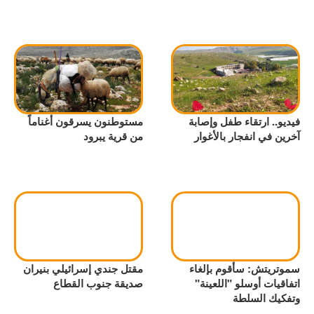
فيديو.. ارتقاء طفل وإصابة
مستوطنون يسرقون أغناماً
آخرين في انفجار بالأغوار
من قرية يبرود
سموتريتش: سأقوم بإلغاء
مقتل جندي إسرائيلي بنيران
اتفاقيات أوسلو "اللعينة"
صديقة جنوب القطاع
وتفكيك السلطة