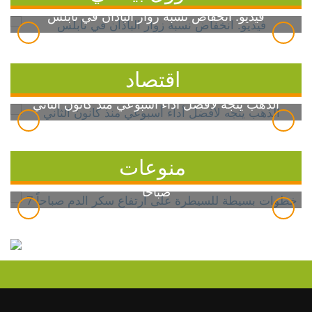
فيديو: انخفاض نسبة زوار الباذان في نابلس
اقتصاد
الذهب يتجه لأفضل أداء أسبوعي منذ كانون الثاني
منوعات
7 خطوات بسيطة للسيطرة على ارتفاع سكر الدم
صباحاً