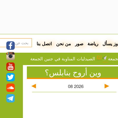
وز يسأل
رياضة
صور
من نحن
اتصل بنا
لجمعة
الصيدليات المناوبة في جنين الجمعة
ة
وين أروح بنابلس؟
اكمة فاوتشي على خلفية ملف كورونا
يطرة بالمدفعية
08
2026
اقتحام جنين
نسبة الشمول المالي في فلسطين إلى 73%
د الجيش اغتيال الصحفية اللبنانية آمال خليل