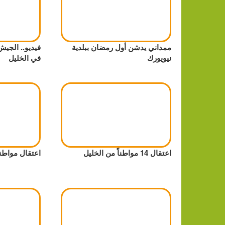
ممداني يدشن أول رمضان ببلدية
فيديو.. الجي
نيويورك
في الخليل
اعتقال 14 مواطناً من الخليل
اعتقال مواطن