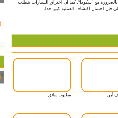
تتواصل بطرق مختلفة؛ فما ينجح مع "تسلا" لا ينجح بالضرورة مع "سكودا". كما أن اختراق السيارات يتطلب 
لي فإن احتمال اكتشاف العملية كبير جدا.
 أمن
مطلوب سائق