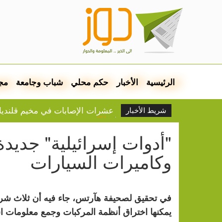
الرئيسية
الأخبار
حكم محلي
شباب وجامعة
مج
عشرات الإصابات في مخيم قلندي
شريط الأخبار
بلدية نابلس: جدول توزيع الم
موشيه فيغلين: إما التهجير أو ا
"أدوات إسرائيلية" جديد
إخطار بإزالة أشجار زيتون والاست
وكاميرات السيارات
الاتحاد الأوروبي لكرة القدم يتم
الجيش يوسع حملات الدهم والاعت
"النقل والمواصلات" تطلق حملة ل
الخليلي تبحث مع النائب الع
في تحقيق لصحيفة هآرتس، جاء فيه أن ثلاث شركا
يمكنها اختراق أنظمة المركبات وجمع معلومات اس
جواسيس بالقطعة.. كيف تخت