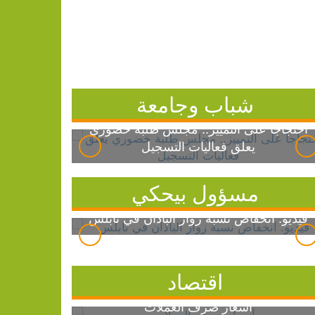
شباب وجامعة
احتجاجاً على التمييز.. مجلس طلبة خضوري
يعلق فعاليات التسجيل
مسؤول بيحكي
فيديو: انخفاض نسبة زوار الباذان في نابلس
اقتصاد
أسعار صرف العملات