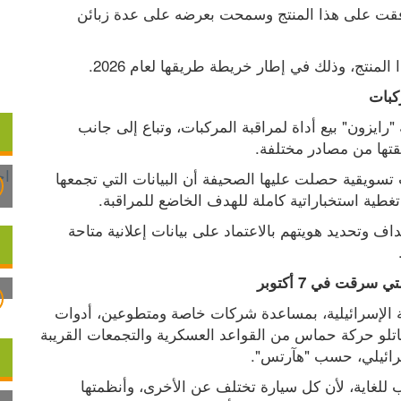
وأوضحت الصحيفة أن وزارة الجيش الإسرائيلية وافقت على هذا المنتج وسمحت بعرضه على عدة زبائن 
المنتج، وذلك في إطار خريطة طريقها لعام 2026.
كبات
كما بدأت شركة الاستخبارات السيبرانية الإسرائيلية "رايزون" بيع أداة لمراقبة المركبات، وتباع إلى جانب 
قتها من مصادر مختلفة.
ويباع منتج رايزون" عبر شركة فرعية، وتظهر كتيبات تسويقية حصلت عليها الصحيفة أن البيانات التي تجمعها 
طية استخباراتية كاملة للهدف الخاضع للمراقبة.
وكانت الشركة ذاتها قد طورت أداة تتيح تعقب الأهداف وتحديد هويتهم بالاعتماد على بيانات إعلانية متاحة 
رقت في 7 أكتوبر
وفي إسرائيل، وبعد 7 أكتوبر 2023، طورت الحكومة الإسرائيلية، بمساعدة شركات خاصة ومتطوعين، أدوات 
استخباراتية لتحديد مواقع السيارات التي سرقها مقاتلو حركة حماس من القواعد العسكرية والتجمعات القريبة 
رائيلي، حسب "هآرتس".
ويقول خبراء إن استغلال ثغرات السيارات أمر صعب للغاية، لأن كل سيارة تختلف عن الأخرى، وأنظمتها 