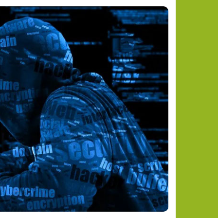
8 دول عربية وإسلامية تحذر من تقويض إسرائيل لاتفاق غزة وترفض الضم والتهجير