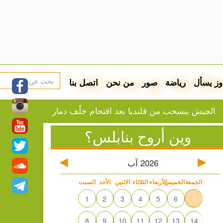
وز يسأل
رياضة
صور
من نحن
اتصل بنا
نسحب من قلنديا بعد اقتحام خلّف دمارا واعتقالات بالعشرات
وين أروح بنابلس؟
2026
آب
الجمعة
الخميس
الأربعاء
الثلاثاء
الاثنين
الأحد
السبت
1
2
3
4
5
6
7
8
9
10
11
12
13
14