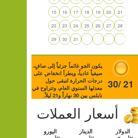
15
16
17
18
19
20
21
22
23
24
25
26
27
28
29
30
31
يكون الجو غائماً جزئياً إلى صافٍ،
صيفياً عادياً، ويطرأ انخفاض على
درجات الحرارة لتبقى حول
30/ 21
معدلها السنوي العام، وتتراوح في
نابلس بين 30 نهاراً و21 ليلاً.
أسعار العملات
الدولار
الدينار
اليورو