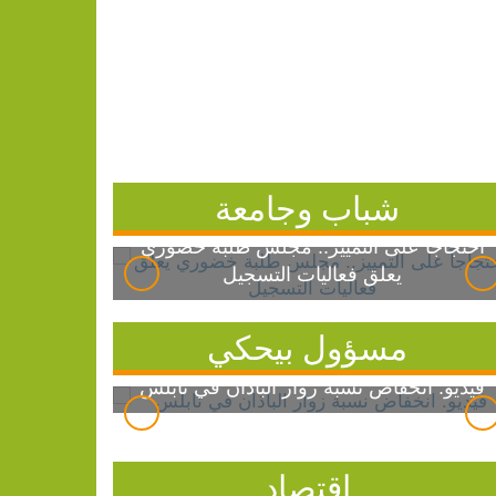
شباب وجامعة
احتجاجاً على التمييز.. مجلس طلبة خضوري
يعلق فعاليات التسجيل
مسؤول بيحكي
فيديو: انخفاض نسبة زوار الباذان في نابلس
اقتصاد