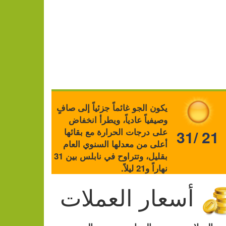
يكون الجو غائماً جزئياً إلى صافٍ
وصيفياً عادياً، ويطرأ انخفاض
على درجات الحرارة مع بقائها
31/ 21
أعلى من معدلها السنوي العام
بقليل، وتتراوح في نابلس بين 31
نهاراً و21 ليلاً.
أسعار العملات