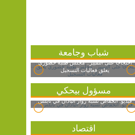
شباب وجامعة
احتجاجاً على التمييز.. مجلس طلبة خضوري
يعلق فعاليات التسجيل
مسؤول بيحكي
فيديو: انخفاض نسبة زوار الباذان في نابلس
اقتصاد