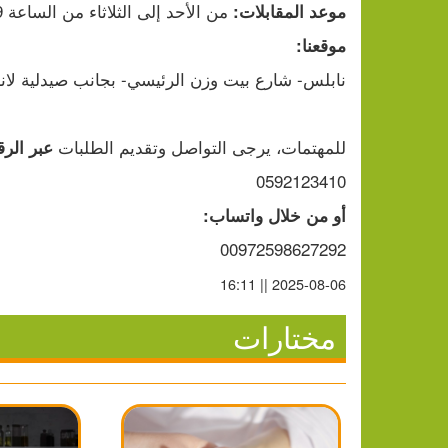
 من الأحد إلى الثلاثاء من الساعة 9 صباحًا حتى 1 ظهرًا
موعد المقابلات:
موقعنا:
نابلس- شارع بيت وزن الرئيسي- بجانب صيدلية لانا
للمهتمات، يرجى التواصل وتقديم الطلبات 
عبر الرق
0592123410
أو من خلال واتساب:
00972598627292
2025-08-06 || 16:11
مختارات