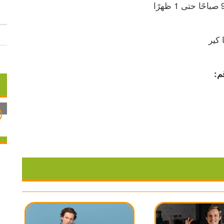
 كير
م: