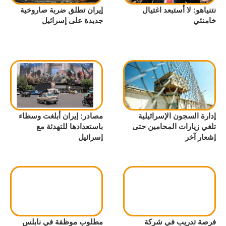
نتنياهو: لا أستبعد اغتيال
إيران تطلق ضربة صاروخية
خامنئي
جديدة على إسرائيل
إدارة السجون الإسرائيلية
مصادر: إيران أبلغت وسطاء
تلغي زيارات المحامين حتى
باستعدادها للتهدئة مع
إشعار آخر
إسرائيل
فرصة تدريب في شركة
مطلوب موظفة في نابلس