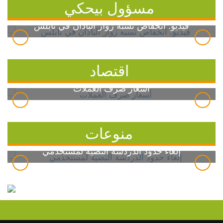
مسؤول بيحكي
فيديو: انخفاض نسبة زوار الباذان في نابلس
اقتصاد
أسعار صرف العملات
منوعات
إلغاء حدود الدردشة النصية لمستخدمي