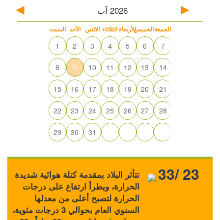
2026
آب
الجمعة
الخميس
الأربعاء
الثلاثاء
الاثنين
الأحد
السبت
1
2
3
4
5
6
7
8
9
10
11
12
13
14
15
16
17
18
19
20
21
22
23
24
25
26
27
28
29
30
31
33/ 23
تتأثر البلاد بمقدمة كتلة هوائية شديدة
الحرارة، ويطرأ ارتفاع على درجات
الحرارة لتصبح أعلى من معدلها
السنوي العام بحوالي 3 درجات مئوية،