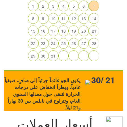
1
2
3
4
5
6
7
8
9
10
11
12
13
14
15
16
17
18
19
20
21
22
23
24
25
26
27
28
29
30
31
30/ 21
يكون الجو غائماً جزئياً إلى صافٍ، صيفياً
عادياً، ويطرأ انخفاض على درجات
الحرارة لتبقى حول معدلها السنوي
العام، وتتراوح في نابلس بين 30 نهاراً
و21 ليلاً.
أسعار العملات