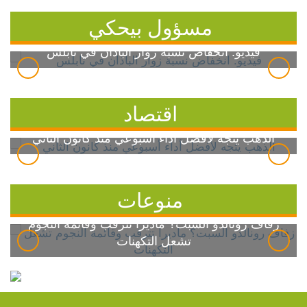
مسؤول بيحكي
فيديو: انخفاض نسبة زوار الباذان في نابلس
اقتصاد
الذهب يتجه لأفضل أداء أسبوعي منذ كانون الثاني
منوعات
زفاف رونالدو السبت؟ ماديرا تترقب وقائمة النجوم
تشعل التكهنات