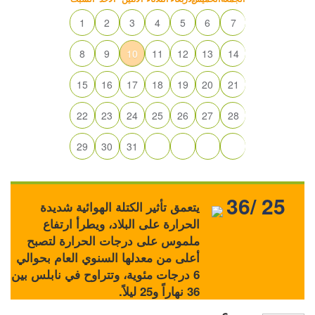
1
2
3
4
5
6
7
8
9
10
11
12
13
14
15
16
17
18
19
20
21
22
23
24
25
26
27
28
29
30
31
36/ 25
يتعمق تأثير الكتلة الهوائية شديدة
الحرارة على البلاد، ويطرأ ارتفاع
ملموس على درجات الحرارة لتصبح
أعلى من معدلها السنوي العام بحوالي
6 درجات مئوية، وتتراوح في نابلس بين
36 نهاراً و25 ليلاً.