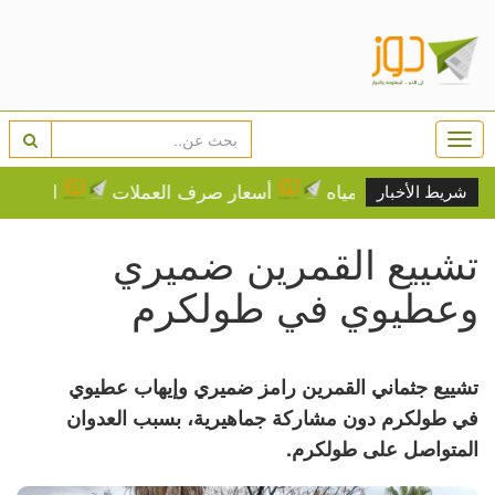
Togg
navi
دول توزيع المياه
أسعار صرف العملات
الطقس: كتلة 
شريط الأخبار
تشييع القمرين ضميري
وعطيوي في طولكرم
تشييع جثماني القمرين رامز ضميري وإيهاب عطيوي
في طولكرم دون مشاركة جماهيرية، بسبب العدوان
المتواصل على طولكرم.