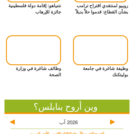
روبيو لمنتقدي اقتراح ترامب
نتنياهو: إقامة دولة فلسطينية
بشأن القطاع: قدموا حلاً بديلاً
جائزة للإرهاب
وظيفة شاغرة في جامعة
وظائف شاغرة في وزارة
بوليتكنك
الصحة
وين أروح بنابلس؟
2026
آب
الجمعة
الخميس
الأربعاء
الثلاثاء
الاثنين
الأحد
السبت