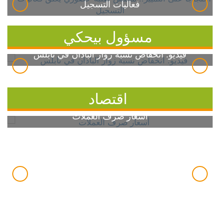
فعاليات التسجيل
مسؤول بيحكي
فيديو: انخفاض نسبة زوار الباذان في نابلس
اقتصاد
أسعار صرف العملات