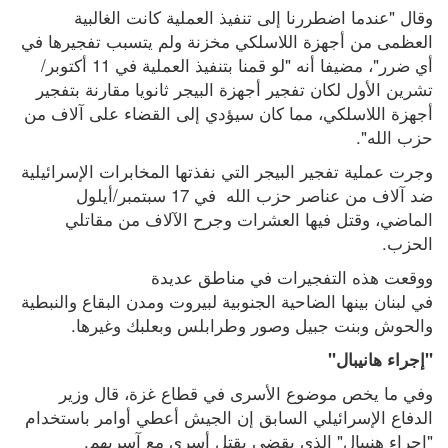
وقال "عندما اضطررنا إلى تنفيذ العملية كانت الغالبية 
العظمى من أجهزة اللاسلكي مخزنة ولم يتسبب تفجيرها في 
أي ضرر"، مضيفا أنه "لو قمنا بتنفيذ العملية في 11 أكتوبر/
تشرين الأول لكان تفجير أجهزة البيجر ثانويا مقارنة بتفجير 
أجهزة اللاسلكي، مما كان سيؤدي إلى القضاء على آلاف من 
حزب الله".
وجرت عملية تفجير البيجر التي نفذتها المخابرات الإسرائيلية 
ضد آلاف من عناصر حزب الله  في 17 سبتمبر/أيلول 
الماضي، وقتل فيها العشرات وجرح الآلاف من مقاتلي 
الحزب.
ووقعت هذه التفجيرات في مناطق عديدة 
في لبنان بينها الضاحية الجنوبية لبيروت ومدن البقاع والنبطية 
والحوش وبنت جبيل وصور وطرابلس وبعلبك وغيرها.
"إجراء هانيبال"
وفي ما يخص موضوع الأسرى في قطاع غزة، قال وزير 
الدفاع الإسرائيلي السابق إن الجيش أعطي أوامر باستخدام 
"إجراء هنيبال" الذي يقضي بقتل أسرى مع آسريهم.