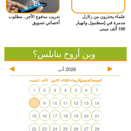
علماء يحذرون من زلازل
تدريب مدفوع الأجر.. مطلوب
مدمرة في إسطنبول وانهيار
أخصائي تسويق
100 ألف مبنى
وين أروح بنابلس؟
2026
آب
الجمعة
الخميس
الأربعاء
الثلاثاء
الاثنين
الأحد
السبت
1
2
3
4
5
6
7
8
9
10
11
12
13
14
15
16
17
18
19
20
21
22
23
24
25
26
27
28