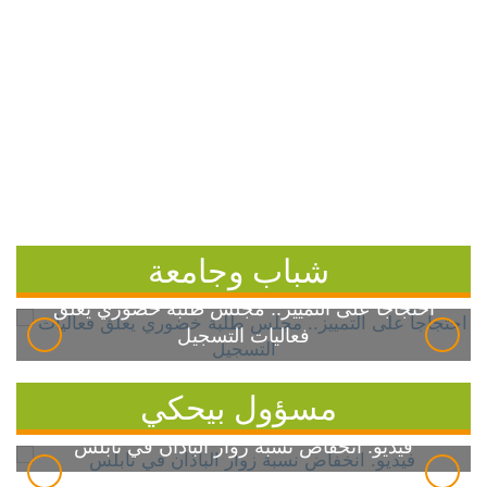
شباب وجامعة
احتجاجاً على التمييز.. مجلس طلبة خضوري يعلق
فعاليات التسجيل
مسؤول بيحكي
فيديو: انخفاض نسبة زوار الباذان في نابلس