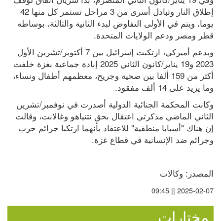
إطلاق النار وتبادل أسرى من 3 مراحل تستمر كل منها 42 
يوما، ويتم في الأولى التفاوض لبدء الثانية والثالثة، بوساطة 
قطر ومصر ودعم الولايات المتحدة.
وبدعم أميركي، ارتكبت إسرائيل بين 7 أكتوبر/تشرين الأول 
2023 و19 يناير/كانون الثاني 2025 إبادة جماعية بغزة خلفت 
أكثر من 159 ألفا بين ضحية وجريح، معظمهم أطفال ونساء، 
وما يزيد على 14 ألف مفقود.
وكانت المحكمة الجنائية الدولية أصدرت في نوفمبر/تشرين 
الثاني الماضي مذكرتي اعتقال بحق نتنياهو وغالانت، وقالت 
إن هناك "أسبابا منطقية" للاعتقاد بأنهما ارتكبا جرائم حرب 
وجرائم ضد الإنسانية في قطاع غزة.
المصدر: وكالات
2025-02-07 || 09:45
مختارات