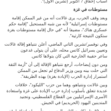
أسباب إخفاق 7 أكتوبر (تشرين الأول)".
مستوطنات في غزة
وبعد وقف الحرب، يرى غالانت أنه من غير الممكن إقامة 
مستوطنات إسرائيلية" لأنه من شبه المستحيل "إقامة حكم 
عسكري هناك"، مضيفا أنه "في حال إقامة مستوطنات بغزة 
ستكون النتيجة كارثية".
وفي نوفمبر/تشرين الثاني الماضي، أعلن نتنياهو إقالة غالانت 
وتعيين يسرائيل كاتس محله، على أن يتولى غدعون 
ساعر حقيبة الخارجية التي كان يتولاها كاتس.
ومن دون إيضاحات، أرجع نتنياهو الإقالة إلى أن "أزمة الثقة 
التي حلت بينه وبين وزير الدفاع لم تجعل من الممكن 
استمرار إدارة الحرب (الإبادة بغزة) بهذه الطريقة".
وبين غالانت ونتنياهو، وهما من حزب "الليكود"، خلافات 
عديدة تتعلق بأسلوب إدارة حرب الإبادة على غزة واستعادة 
الأسرى الإسرائيليين من القطاع الفلسطيني، وتجنيد 
المتدينين اليهود (الحريديم) في الجيش.
وفي 19 يناير/كانون الثاني المنصرم، بدأ سريان اتفاق لوقف 