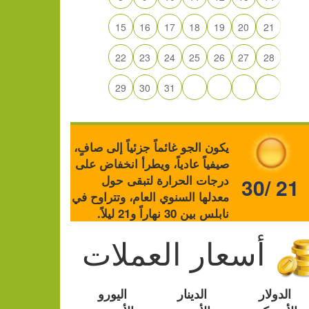
15
16
17
18
19
20
21
22
23
24
25
26
27
28
29
30
31
يكون الجو غائماً جزئياً إلى صافٍ،
صيفياً عادياً، ويطرأ انخفاض على
درجات الحرارة لتبقى حول
30/ 21
معدلها السنوي العام، وتتراوح في
نابلس بين 30 نهاراً و21 ليلاً.
أسعار العملات
الدولار
الدينار
اليورو