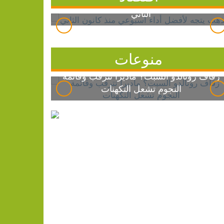
الذهب يتجه لأفضل أداء أسبوعي منذ كانون
الثاني
منوعات
زفاف رونالدو السبت؟ ماديرا تترقب وقائمة
النجوم تشعل التكهنات