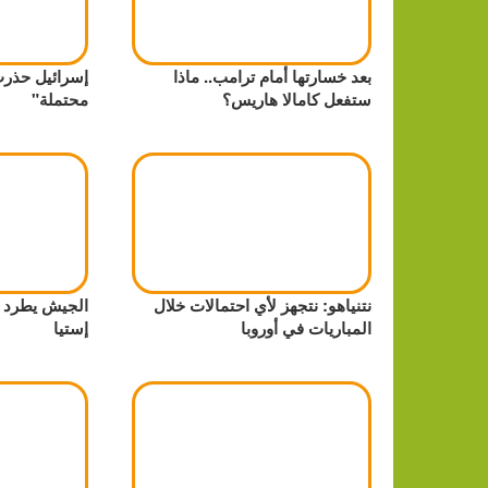
بعد خسارتها أمام ترامب.. ماذا
إسرائيل حذرت
ستفعل كامالا هاريس؟
محتملة"
نتنياهو: نتجهز لأي احتمالات خلال
الجيش يطرد ق
المباريات في أوروبا
إستيا