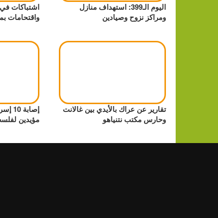
اليوم الـ399: استهداف منازل
اشتباكات في 
ومراكز نزوح وصيادين
واقتحامات بم
تقارير عن عراك بالأيدي بين غالانت
إصابة 
وحارس مكتب نتنياهو
مؤيدين لفلسط