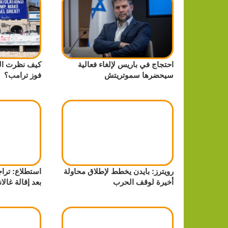
احتجاج في باريس لإلغاء فعالية
كيف نظرت الص
سيحضرها سموتريتش
فوز ترامب؟
رويترز: بايدن يخطط لإطلاق محاولة
استطلاع: تراجع
أخيرة لوقف الحرب
بعد إقالة غالا