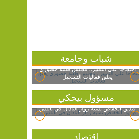
شباب وجامعة
احتجاجاً على التمييز.. مجلس طلبة خضوري
يعلق فعاليات التسجيل
مسؤول بيحكي
فيديو: انخفاض نسبة زوار الباذان في نابلس
اقتصاد