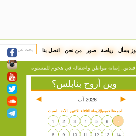
وز يسأل
رياضة
صور
من نحن
اتصل بنا
صابة مواطن واعتقاله في هجوم للمستوطنين على بيت فوريك
وين أروح بنابلس؟
2026
آب
الجمعة
الخميس
الأربعاء
الثلاثاء
الاثنين
الأحد
السبت
1
2
3
4
5
6
7
8
9
10
11
12
13
14