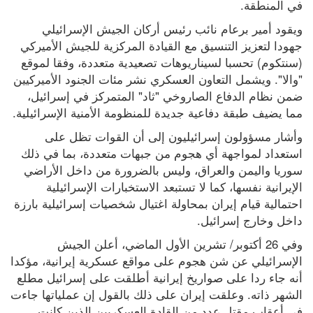
في المنطقة.
ويقود أمير برعام نائب رئيس أركان الجيش الإسرائيلي 
جهودا لتعزيز التنسيق مع القيادة المركزية للجيش الأميركي 
(سنتكوم) تحسبا لسيناريوهات تصعيدية متعددة، وفقا لموقع 
"والا". ويشمل التعاون العسكري نشر مئات الجنود الأميركيين 
ضمن نظام الدفاع الصاروخي "ثاد" المتمركز في إسرائيل، 
مما يضيف طبقة دفاعية جديدة للمنظومة الأمنية الإسرائيلية.
وأشار مسؤولون إسرائيليون إلى أن القوات تظل على 
استعداد لمواجهة أي هجوم من جبهات متعددة، بما في ذلك 
سوريا واليمن والعراق، وليس بالضرورة من داخل الأراضي 
الإيرانية نفسها، كما لا تستبعد الاستخبارات الإسرائيلية 
احتمالية قيام إيران بمحاولة اغتيال شخصيات إسرائيلية بارزة 
داخل وخارج إسرائيل.
وفي 26 أكتوبر/ تشرين الأول الماضي، أعلن الجيش 
الإسرائيلي عن شن هجوم على مواقع عسكرية إيرانية، مؤكدا 
أنه جاء ردا على صواريخ إيرانية أطلقت على إسرائيل مطلع 
الشهر ذاته. وعلقت إيران على ذلك بالقول إن عملياتها جاءت 
في أعقاب مقتل عدد من القادة العسكريين الذين كانت 