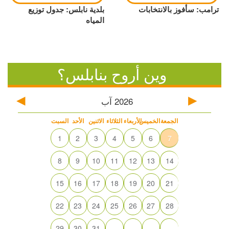
ترامب: سأفوز بالانتخابات
بلدية نابلس: جدول توزيع
المياه
وين أروح بنابلس؟
2026
آب
الجمعة
الخميس
الأربعاء
الثلاثاء
الاثنين
الأحد
السبت
1
2
3
4
5
6
7
8
9
10
11
12
13
14
15
16
17
18
19
20
21
22
23
24
25
26
27
28
29
30
31