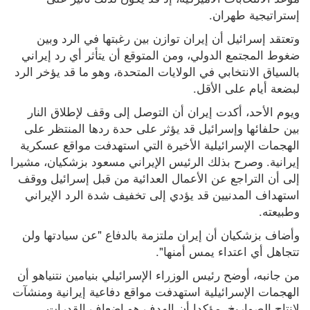
إستراتيجية طهران.
وتعتقد إسرائيل أن إيران توازن بين رغبتها في الرد وبين 
ضغوط المجتمع الدولي، ومن المتوقع أن يتأثر أي رد إيراني 
بالسياق الانتخابي في الولايات المتحدة، وهو ما قد يؤخر الرد 
لبضعة أيام على الأقل.
ويوم الأحد، أكدت إيران أن التوصل إلى وقف لإطلاق النار 
بين حلفائها وإسرائيل قد يؤثر على حدة ردها المنتظر على 
الهجمات الإسرائيلية الأخيرة التي استهدفت مواقع عسكرية 
إيرانية. وصرح بذلك الرئيس الإيراني مسعود بزشكيان، مشيرا 
إلى أن التراجع عن الأعمال العدائية من قبل إسرائيل ووقف 
استهداف المدنيين قد يؤدي إلى تخفيف شدة الرد الإيراني 
وطبيعته.
وأضاف بزشكيان أن إيران ملتزمة بالدفاع "عن سيادتها ولن 
تتجاهل أي اعتداء يمس أمنها".
من جانبه، أوضح رئيس الوزراء الإسرائيلي بنيامين نتنياهو أن 
الهجمات الإسرائيلية استهدفت مواقع دفاعية إيرانية ومنشآت 
لإنتاج الصواريخ، مؤكدا أن الهدف هو إضعاف القدرات 