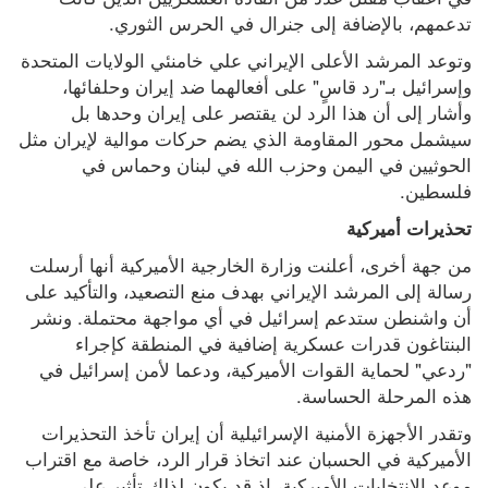
تدعمهم، بالإضافة إلى جنرال في الحرس الثوري.
وتوعد المرشد الأعلى الإيراني علي خامنئي الولايات المتحدة 
وإسرائيل بـ"رد قاسٍ" على أفعالهما ضد إيران وحلفائها، 
وأشار إلى أن هذا الرد لن يقتصر على إيران وحدها بل 
سيشمل محور المقاومة الذي يضم حركات موالية لإيران مثل 
الحوثيين في اليمن وحزب الله في لبنان وحماس في 
فلسطين.
تحذيرات أميركية
من جهة أخرى، أعلنت وزارة الخارجية الأميركية أنها أرسلت 
رسالة إلى المرشد الإيراني بهدف منع التصعيد، والتأكيد على 
أن واشنطن ستدعم إسرائيل في أي مواجهة محتملة. ونشر 
البنتاغون قدرات عسكرية إضافية في المنطقة كإجراء 
"ردعي" لحماية القوات الأميركية، ودعما لأمن إسرائيل في 
هذه المرحلة الحساسة.
وتقدر الأجهزة الأمنية الإسرائيلية أن إيران تأخذ التحذيرات 
الأميركية في الحسبان عند اتخاذ قرار الرد، خاصة مع اقتراب 
موعد الانتخابات الأميركية، إذ قد يكون لذلك تأثير على 