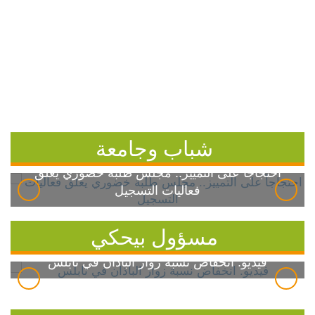
شباب وجامعة
احتجاجاً على التمييز.. مجلس طلبة خضوري يعلق
فعاليات التسجيل
مسؤول بيحكي
فيديو: انخفاض نسبة زوار الباذان في نابلس