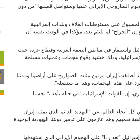
غزة"، مؤكدة في الوقت نفسه أنها تعدّ ردّا على الهجوم الصاروخي الإيراني عليها وستواصل قصفها "من دون 
وقبل 24 ساعة من حلول ذكرى هجوم حماس غير المسبوق على مستوطنات الغلاف وبلدات إسرائيلية 
بالجنوب، قال الرئيس الإسرائيلي، يتسحاق هرتسوغ إن "الجراح" لم تلتئم بعد، مؤكدا في الوقت نفسه أن 
وأعلنت الأجهزة الأمنية حالة تأهب قصوى في إسرائيل واستنفار في مناطق الضفة الغربية وقطاع غزة، حيث 
تقرر نشر حوالي 5 آلاف شرطي في قلب المدن الإسرائيلية، وذلك خشية وقوع هجمات وعمليات مسلحة، 
وقال رئيس الحكومة الإسرائيلية، بنيامين نتنياهو "لقد أطلقت إيران مرتين مئات الصواريخ على أراضينا ومدننا، 
د على هذه الهجمات، وهذا ما سنفعله".
وقال المتحدث باسم الجيش الإسرائيلي دانيال هاغاري، إن القوات الإسرائيلية "في حالة تأهب" تحسبا 
وتحدث الرئيس الإسرائيلي في رسالة إلى اليهود في كل أنحاء العالم، عن "التهديد الدائم الذي تمثله إيران 
ووكلاؤها الإرهابيون على الدولة"، لافتا الى أن "الكراهية تعميهم وهم عازمون على تدمير دولتنا اليهودية الوحيدة 
من جهة أخرى، قال مسؤول عسكري إسرائيلي إن إسرائيل "تعد ردا" على الهجوم الإيراني الذي استهدفها 