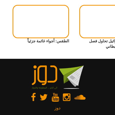
ائيل تحاول فصل
الطقس: أجواء غائمة جزئياً
يطاني
دوز