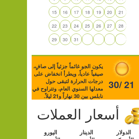
15
16
17
18
19
20
21
22
23
24
25
26
27
28
29
30
31
يكون الجو غائماً جزئياً إلى صافٍ،
صيفياً عادياً، ويطرأ انخفاض على
درجات الحرارة لتبقى حول
30/ 21
معدلها السنوي العام، وتتراوح في
نابلس بين 30 نهاراً و21 ليلاً.
أسعار العملات
الدولار
الدينار
اليورو