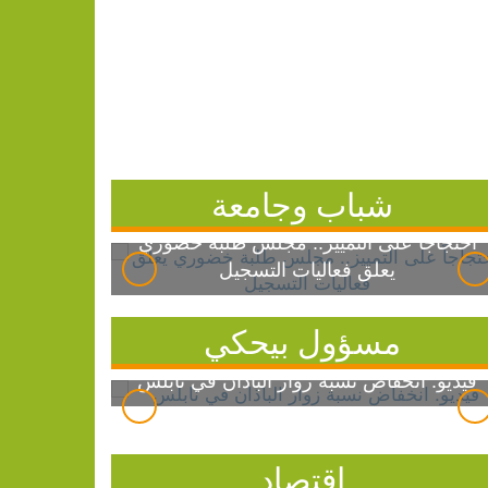
شباب وجامعة
احتجاجاً على التمييز.. مجلس طلبة خضوري
يعلق فعاليات التسجيل
مسؤول بيحكي
فيديو: انخفاض نسبة زوار الباذان في نابلس
اقتصاد