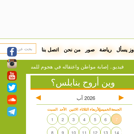
وز يسأل
رياضة
صور
من نحن
اتصل بنا
ديو.. إصابة مواطن واعتقاله في هجوم للمستوطنين على بيت فور
وين أروح بنابلس؟
2026
آب
الجمعة
الخميس
الأربعاء
الثلاثاء
الاثنين
الأحد
السبت
1
2
3
4
5
6
7
8
9
10
11
12
13
14