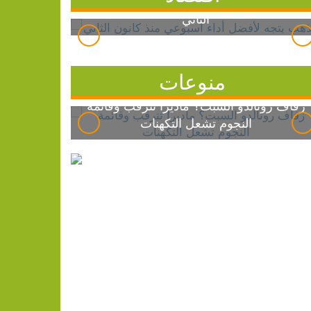
الذهب يتجه لأفضل أداء أسبوعي منذ كانون
الثاني
منوعات
زفاف رونالدو السبت؟ ماديرا تترقب وقائمة
النجوم تشعل التكهنات