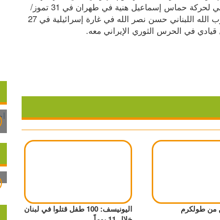
الثلاثاء، وجاء ردا على اغتيال رئيس المكتب السياسي لحركة حماس إسماعيل هنية في طهران في 31 تموز/
يوليو في عملية نسبت لإسرائيل، والأمين العام لحزب الله اللبناني حسن نصر الله في غارة إسرائيلية في 27 
 قيادي في الحرس الثوري الإيراني معه.
 من طولكرم
اليونيسف: 100 طفل قتلوا في لبنان
خلال 11 يوماً