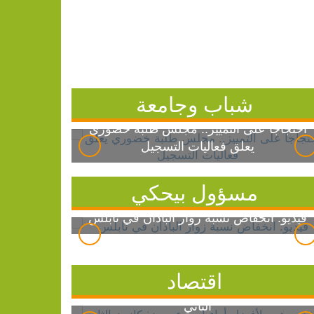
شباب وجامعة
احتجاجاً على التمييز.. مجلس طلبة خضوري
يعلق فعاليات التسجيل
مسؤول بيحكي
فيديو: انخفاض نسبة زوار الباذان في نابلس
اقتصاد
الذهب يتجه لأفضل أداء أسبوعي منذ كانون
الثاني