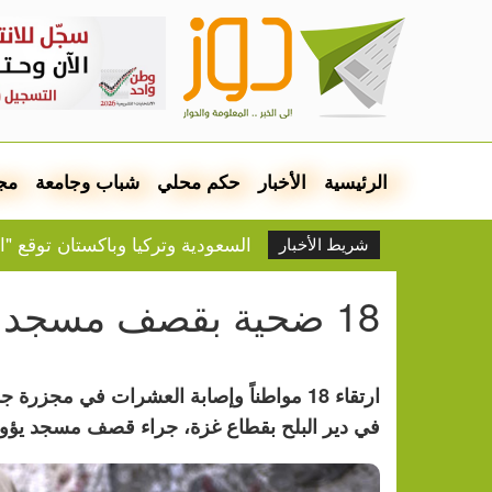
الرئيسية
الأخبار
حكم محلي
شباب وجامعة
مج
السعودية وتركيا وباكستان توقع "ا
شريط الأخبار
الجيش ينسحب من قلنديا بعد اقتح
70 ألفاً يصلون الجمعة في الأقصى
18 ضحية بقصف مسجد يؤوي نازحين بدير البلح
النفط يرتفع وسط مخاوف بشأن م
السعودية وباكستان وتركيا ستوقع 
محكمة أميركية تغرم ميتا 567 مليون دولار بسبب الأطفال
ارتقاء 18 مواطناً وإصابة العشرات في مجزر
عشرات الإصابات في مخيم قلندي
في دير البلح بقطاع غزة، جراء قصف مسجد يؤوي
بلدية نابلس: جدول توزيع الم
موشيه فيغلين: إما التهجير أو ا