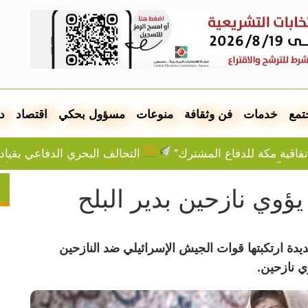
تمع
خدمات
فن وثقافة
منوعات
مسؤول بحكي
اقتصاد
د
تفاقية مكة للدفاع المشترك"
التحالف البحري الدفاعي بقياد
ام خلّف دمارا واعتقالات بالعشرات
الذهب يتجه لأفضل أدا
انطلقت من البوسنة.. "قافلة فلسطين" تصل غازي عنتاب
قترحات إعادة فتح مضيق هرمز
بـ24 مليون يورو.. فينيسيوس مع ريال مدريد 6 أعوام أخرى
اتفاقية دفاع مشترك اليوم
اليونسكو تدرج 3 مواقع عربية على قائمة التراث المهدد
إخطار باقتلاع أشجار من 310 دونمات جنوب جنين
ة جديدة ارتكبتها قوات الجيش الإسرائيلي ضد النازحين
ا وكفر عقب شمال القدس
الصيدليات المناوبة في نابلس ا
 نازحين.
ياه
أسعار صرف العملات
الطقس: أجواء صيفية عادي
لموت عطشا لجميع سكان غزة
ازدراء الكونغرس.. توصية بمح