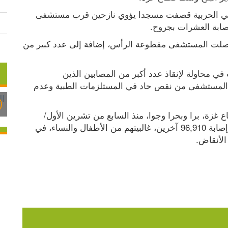
وأفادت مصادر طبية، بأن طائرات الجيش الإسرائيلي الحربية قصفت مسجدا يؤوي نازحين قرب مستشفى 
وأشارت المصادر إلى أن عددا من جثث الأطفال وصلت المستشفى مقطوعة الرأس، إضافة إلى عدد كبير من 
ولفتت إلى أن الطواقم الطبية تفاضل بين الإصابات في محاولة لإنقاذ عدد أكبر من المصابين الذين 
معظم جروحهم خطيرة، خاصة في وقت يعاني فيه المستشفى من نقص حاد في المستلزمات الطبية وعدم 
وتواصل قوات الجيش الإسرائيلي عدوانها على قطاع غزة، برا وبحرا وجوا، منذ السابع من تشرين الأول/ 
أكتوبر 2023، ما أسفر عن ارتقاء 41,825 مواطنا، وإصابة 96,910 آخرين، غالبيتهم من الأطفال والنساء، في 
الأنقاض.