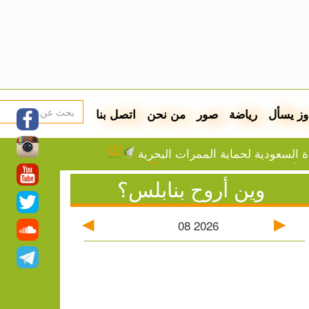
وز يسأل
رياضة
صور
من نحن
اتصل بنا
ة السعودية لحماية الممرات البحرية
ء أسبوعي منذ كانون الثاني
وين أروح بنابلس؟
08
2026
لجمعة
الصيدليات المناوبة في جنين الجمعة
ة
اكمة فاوتشي على خلفية ملف كورونا