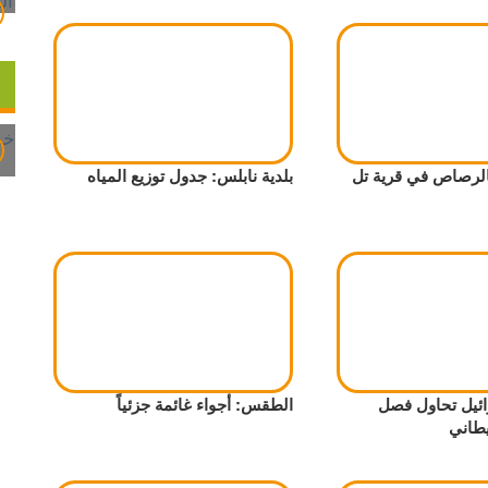
لرصاص في قرية تل
بلدية نابلس: جدول توزيع المياه
ائيل تحاول فصل
الطقس: أجواء غائمة جزئياً
يطاني