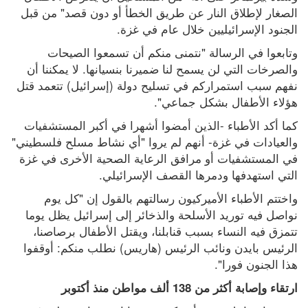
الصغار لإطلاق النار عن طريق الخطأ أو دون قصد" من قبل 
الجنود الإسرائيليين خلال عام في غزة.
وتابعوا في الرسالة "نتمنى منكم أن تسمعوا الصيحات 
والصرخات التي لن يسمح لنا ضميرنا بنسيانها. لا يمكننا أن 
نفهم سبب استمراركم في تسليح دولة (إسرائيل) تتعمد قتل 
هؤلاء الأطفال بشكل جماعي".
كما أكد الأطباء -الذين أمضوا أشهرا في أكبر المستشفيات 
والعيادات في غزة- أنهم لم يروا "أي نشاط مسلح فلسطيني" 
في المستشفيات أو مرافق الرعاية الصحية الأخرى في غزة 
التي استهدفها ودمرها القصف الإسرائيلي.
واختتم الأطباء الأميركيون رسالتهم بالقول إن "كل يوم 
نواصل فيه توريد الأسلحة والذخائر إلى إسرائيل يظل يوما 
تتمزق فيه النساء بسبب قنابلنا، ويقتل الأطفال برصاصنا، 
الرئيس بايدن ونائب الرئيس (هاريس) نطلب منكم: أوقفوا 
هذا الجنون فورا".
ارتقاء وإصابة أكثر من 138 ألف مواطن منذ أكتوبر