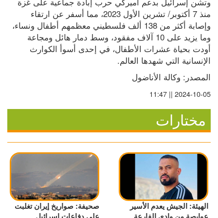
وتشن إسرائيل بدعم أميركي حرب إبادة جماعية على غزة 
منذ 7 أكتوبر/ تشرين الأول 2023، مما أسفر عن ارتقاء 
وإصابة أكثر من 138 ألف فلسطيني معظمهم أطفال ونساء، 
وما يزيد على 10 آلاف مفقود، وسط دمار هائل ومجاعة 
أودت بحياة عشرات الأطفال، في إحدى أسوأ الكوارث 
الإنسانية التي شهدها العالم.
المصدر: وكالة الأناضول
2024-10-05 || 11:47
مختارات
الهيئة: الجيش يعدم الأسير
صحيفة: صواريخ إيران تغلبت
عوايصة من وادي الفارعة
على دفاعات إسرائيل