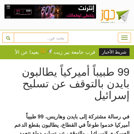
Togg
navi
ير ذاتي قرب جامعة بير زيت
بعيدا عن الأنظار.. إسرائيل ت
شريط الأخبار
99 طبيباً أميركياً يطالبون
بايدن بالتوقف عن تسليح
إسرائيل
في رسالة مشتركة إلى بايدن وهاريس، 99 طبيباً
أميركيا خدموا طوعاً في القطاع، يطالبون بقطع الدعم
العسكري لإسرائيل، والتوقف عن تسليم دولة تتعمد