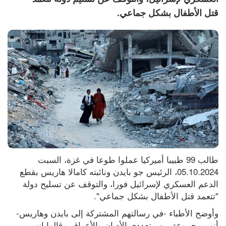
قتل الأطفال بشكل جماعي.
طالب 99 طبيبا أميركيا عملوا طوعا في غزة، السبت 
05.10.2024، الرئيس جو بايدن ونائبته كامالا هاريس بقطع 
الدعم العسكري لإسرائيل فورا، والتوقف عن تسليح دولة 
"تتعمد قتل الأطفال بشكل جماعي".
وأوضح الأطباء -في رسالتهم المشتركة إلى بايدن وهاريس- 
أنهم مجموعة من متعددي الأديان والأعراق، وقالوا إنهم 