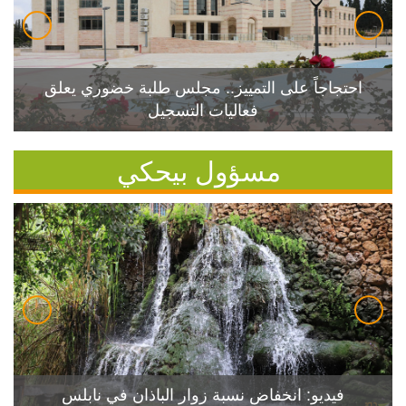
احتجاجاً على التمييز.. مجلس طلبة خضوري يعلق
فعاليات التسجيل
مسؤول بيحكي
فيديو: انخفاض نسبة زوار الباذان في نابلس