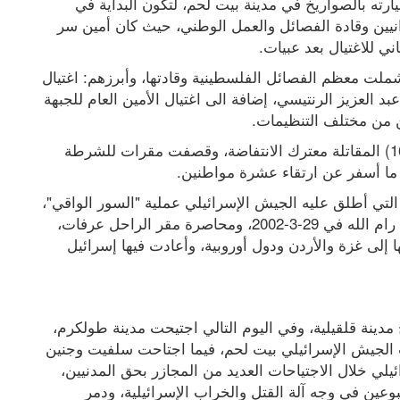
وذلك بتاريخ التاسع من تشرين الثاني، بعد قصف سيارته بالصواريخ في مدينة بيت لحم، لتكون البداية في 
سلسلة اغتيالات الجيش الإسرائيلي للنشطاء الميدانيين وقادة الفصائل والعمل الوطني، حيث كان أمين سر 
ي للاغتيال بعد عبيات.
لاحقا ازدادت وتيرة اغتيالات الجيش الإسرائيلي، وشملت معظم الفصائل الفلسطينية وقادتها، وأبرزهم: اغتيال 
الزعيم الروحي لحركة حماس أحمد ياسين، وخلفه عبد العزيز الرنتيسي، إضافة الى اغتيال الأمين العام للجبهة 
ن من مختلف التنظيمات.
يذكر أنه في 18 أيار 2001، دخلت طائرات الـ(اف 16) المقاتلة معترك الانتفاضة، وقصفت مقرات للشرطة 
ما أسفر عن ارتقاء عشرة مواطنين.
ولعل من أبرز أحداث الانتفاضة اجتياح العام 2002، التي أطلق عليه الجيش الإسرائيلي عملية "السور الواقي"، 
حيث بدأت دبابات الجيش الإسرائيلي بدخول مدينة رام الله في 29-3-2002، ومحاصرة مقر الراحل عرفات، 
وكنيسة المهد، وإبعاد المقاتلين الذين تحصنوا داخلها إلى غزة والأردن ودول أوروبية، وأعادت فيها إسرائيل 
في ساعات فجر يوم الأحد 31/3/2002، جرى اجتياح مدينة قلقيلية، وفي اليوم التالي اجتيحت مدينة طولكرم، 
وفي الثاني من نيسان من العام ذاته اجتاحت قوات الجيش الإسرائيلي بيت لحم، فيما اجتاحت سلفيت وجنين 
ونابلس في اليوم الذي يليه، وارتكب الجيش الإسرائيلي خلال الاجتياحات العديد من المجازر بحق المدنيين، 
أبرزها: مجزرة مخيم جنين، الذي صمد لأكثر من أسبوعين في وجه آلة القتل والخراب الإسرائيلية، ودمر 