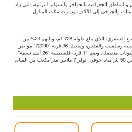
الجيش الإسرائيلي البنى التحتية وقطع أوصال المدن والمناطق الجغرافية بالحواجز والسواتر الترابية، التي زاد 
عددها عن 600 حاجز، ووصلت أعداد الضحايا إلى المئات والجرحى إلى الآلاف، ودمرت مئات المنازل 
وكان من أشد نتائجها خرابا، بناء جدار الفصل والتوسع العنصري، الذي يبلغ طوله 728 كم، ويلتهم 23% من 
أراضي الضفة الغربية، خاصة في مناطق جنين وقلقيلية وسلفيت والقدس، ويفصل 36 قرية "72000" مواطن 
عن أراضيهم الزراعية، ويقسم الضفة الغربية الى كنتونات منفصلة، وضم 11 قرية فلسطينية "26 ألف نسمة" 
الى أراضي الـ48، إضافة إلى حرمان الفلسطينيين من 50 بئر مياه جوفي، توفر 7 ملايين متر مكعب من المياه، 