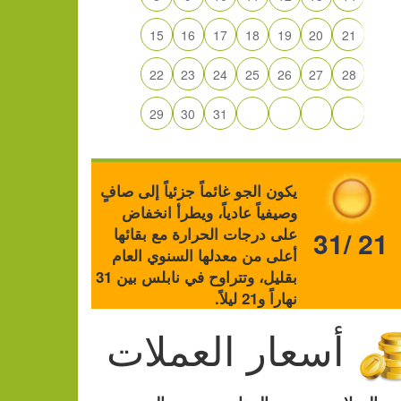
15
16
17
18
19
20
21
22
23
24
25
26
27
28
29
30
31
يكون الجو غائماً جزئياً إلى صافٍ
وصيفياً عادياً، ويطرأ انخفاض
على درجات الحرارة مع بقائها
31/ 21
أعلى من معدلها السنوي العام
بقليل، وتتراوح في نابلس بين 31
نهاراً و21 ليلاً.
أسعار العملات