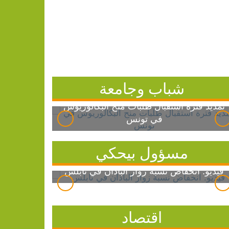
شباب وجامعة
تمديد فترة استقبال طلبات منح البكالوريوس
في تونس
مسؤول بيحكي
فيديو: انخفاض نسبة زوار الباذان في نابلس
اقتصاد