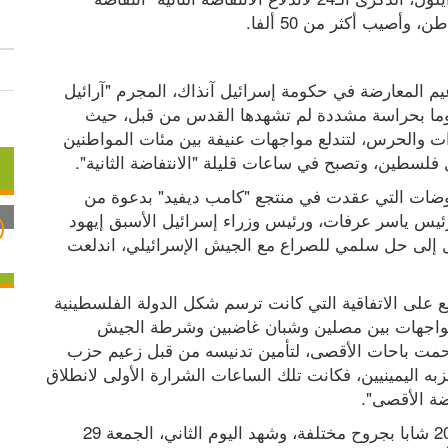
كانت الشرارة التي أطلقت الانتفاضة، هي زيارة زعيم المعارضة في حكومة إسرائيل آنذاك، المجرم "آرائيل 
شارون" إلى باحات المسجد الأقصى المبارك، مدعوما بحراسة مشددة لم تشهدها القدس من قبل، حيث 
رافقه نحو ثلاثة آلاف من شرطة إسرائيل والمخابرات والحرس، لتندلع مواجهات عنيفة بين مئات المواطنين 
 فلسطين، وتصبح في ساعات قليلة "الانتفاضة الثانية".
، بعد أسبوعين من المفاوضات التي عقدت في منتجع "كامب ديفيد" بدعوة من 
الرئيس الأميركي الأسبق بيل كلينتون، ومشاركة الرئيس ياسر عرفات، ورئيس وزراء إسرائيل الأسبق إيهود 
باراك، وفي تموز من العام 2000، وبعد عدم التوصل إلى حل سلمي للصراع مع الجيش الإسرائيلي، اندلعت 
آنذاك، رفض عرفات تقديم تنازلات من شأنها التوقيع على الاتفاقية التي كانت ترسم شكل الدولة الفلسطينية 
المستقبلية، وشهد عصر الخميس 28 أيلول 2000 مواجهات بين مصلين وشبان غاضبين وشرطة الجيش 
الإسرائيلي وحرس حدوده وقواته الخاصة، التي اقتحمت باحات الأقصى، لتأمين تدنيسه من قبل زعيم حزب 
الليكود المتطرف أرئيل شارون، وعدد من أعضاء حزبه اليمينيين، فكانت تلك الساعات الشرارة الأولى لانطلاق 
اضة الأقصى".
أصيب في أحداث اليوم الأول، الخميس 27 أيلول، 20 شابا بجروح مختلفة، وشهد اليوم الثاني، الجمعة 29 