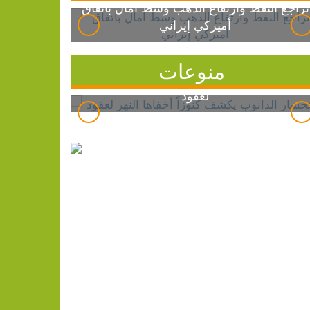
تراجع النفط وارتفاع الذهب وسط آمال باتفاق
أميركي إيراني
منوعات
انحسار الدانوب يكشف كنوزاً أخفاها النهر
لعقود