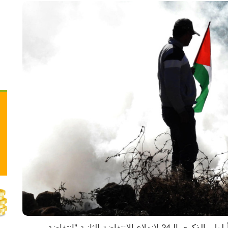
يصادف، السبت 28.9.2024، الثامن والعشرين من أيلول، الذكرى الـ24 لاندلاع الانتفاضة الثانية "انتفاضة 