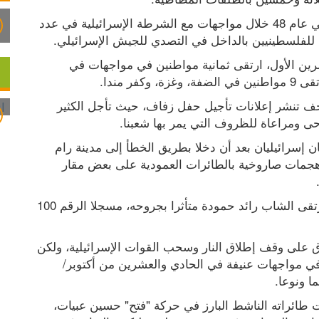
وبعدها بعدة أيام، ارتقى 13 مواطنا من داخل أراضي عام 48 خلال مواجهات مع الشرطة الإسرائيلية في عدد 
للفلسطينيين بالداخل في التصدي للجيش الإسرائيلي.
وفي اليوم الخامس للانتفاضة، الإثنين الثاني من تشرين الأول، ارتقى ثمانية مواطنين في مواجهات في 
ر مندا.
وفي بدايات تشرين الأول/ أكتوبر 2000، بدأت الصحف تنشر إعلانات تأجيل حفل زفاف، حيث تأجل الكثير 
حى ومراعاة للظروف التي يمر بها شعبنا.
وفي الثاني عشر من أكتوبر/ تشرين أول، قتل جنديان إسرائيليان بعد أن دخلا بطريق الخطأ إلى مدينة رام 
الله، بأيدي الشبان الغاضبين، وردت إسرائيل بشن هجمات صاروخية بالطائرات العمودية على بعض مقار 
وفي 15/10، وبحلول اليوم الثامن عشر للانتفاضة ارتقى الشاب رائد حمودة متأثرا بجروحه، مسجلا الرقم 100 
وفي السابع عشر من تشرين أول/ أكتوبر، تم الاتفاق على وقف إطلاق النار وسحب القوات الإسرائيلية، ولكن 
ارتقاء تسعة مواطنين وإصابة أكثر من مائة آخرين في مواجهات عنيفة في الحادي والعشرين من أكتوبر/ 
ا ونوعا.
الجيش الإسرائيلي من ناحيته صعد المواجهة، فقتلت طائراته الناشط البارز في حركة "فتح" حسين عبيات، 