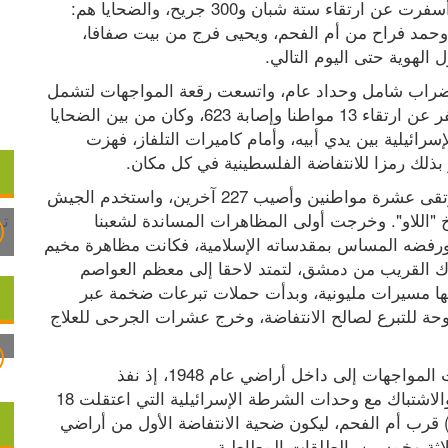
أيلول، مواجهات أكثر عنفا، بعد انتهاء صلاة الظهر، أسفرت عن ارتقاء ستة شبان و300 جريح، والضحايا هم: 
أسامة جدة من القدس، وبلال عفانة من أبو ديس، وحمد فراح من أم الفحم، ويحيى فرج من بيت صفافا، 
لهوية حتى اليوم التالي.
السبت، 30 أيلول، وهو اليوم الثالث للأحداث، عم إضراب شامل وحداد عام، واتسعت رقعة المواجهات لتشمل 
كافة المدن والقرى والمخيمات الفلسطينية، ما أسفر عن ارتقاء 13 مواطنا وإصابة 623، وكان من بين الضحايا 
الطفل محمد جمال الدرة بعد أن حاصرته النيران الإسرائيلية بين يدي أبيه، وأمام كاميرات التلفاز، فهزت 
ذلك رمزا للانتفاضة الفلسطينية في كل مكان.
وفي اليوم التالي، الأحد، الأول من تشرين الأول، ارتقى عشرة مواطنين وأصيب 227 آخرين، واستخدم الجيش 
الإسرائيلي في تلك المواجهات المروحيات وصواريخ "اللاو". وخرجت أولى المظاهرات المساندة لشعبنا 
الفلسطيني في تصديه لقوات الجيش الإسرائيلي، ورفضه المساس بمقدساته الإسلامية، فكانت مظاهرة مخيم 
عين الحلوة، تلاها مظاهرة حاشدة في مخيم اليرموك القريب من دمشق، لتمتد لاحقا إلى معظم العواصم 
والمدن العربية والإسلامية والغربية، حيث شهد بعضها مسيرات مليونية، وبدأت حملات تبرعات ضخمة عبر 
شاشات التلفزة العربية، حيث تم تخصيص أيام مفتوحة للتبرع لصالح الانتفاضة، وخرج عشرات الجرحى للعلاج 
وفي ذات اليوم الأول من أكتوبر/ تشرين أول امتدت المواجهات إلى داخل أراضي عام 1948، إذ نفذ 
الفلسطينيون هناك إضرابا شاملا وقاموا بالاحتجاج والاشتباك مع وحدات الشرطة الإسرائيلية التي اعتقلت 18 
من المشاركين، وقتلت عمر أحمد جبارين (21 عاما) قرب أم الفحم، ليكون ضحية الانتفاضة الأول من أراضي 