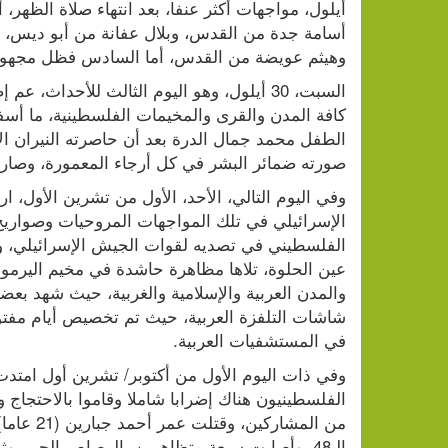
وهيثم عويضة من القدس، أما السادس فظل مجهول ا
صورته ضمائر البشر في كل أرجاء المعمورة، وصار ب
في المستشفيات العربية.
الـ48، وأصابت سبعة متظاهرين بالرصاص الحي، وثلاثة وخمسين بالطلقات المطاطية.