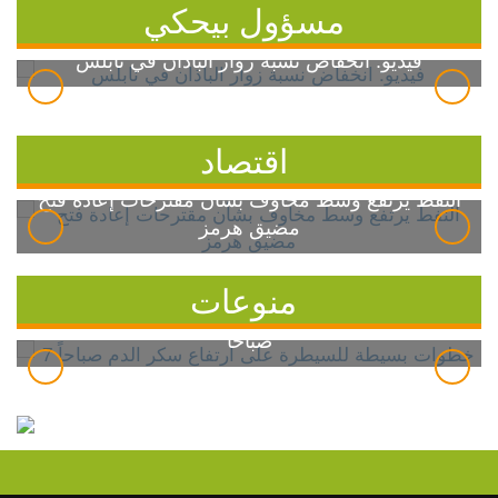
مسؤول بيحكي
فيديو: انخفاض نسبة زوار الباذان في نابلس
اقتصاد
النفط يرتفع وسط مخاوف بشأن مقترحات إعادة فتح
مضيق هرمز
منوعات
7 خطوات بسيطة للسيطرة على ارتفاع سكر الدم
صباحاً