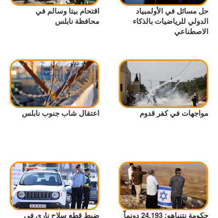
حل مسائل في الأولمبياد
اقتحام بيتا وسالم في
الدولي للرياضيات بالذكاء
محافظة نابلس
الاصطناعي
مواجهات في كفر قدوم
اعتقال شاب جنوب نابلس
حكومة نتنياهو: 24,193 دونماً
ضبط قطع سلاح ناري في