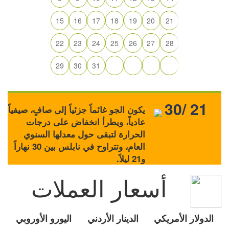
15
16
17
18
19
20
21
22
23
24
25
26
27
28
29
30
31
30/ 21
يكون الجو غائماً جزئياً إلى صافٍ، صيفياً
عادياً، ويطرأ انخفاض على درجات
الحرارة لتبقى حول معدلها السنوي
العام، وتتراوح في نابلس بين 30 نهاراً
و21 ليلاً.
أسعار العملات
الدولار الأمريكي
الدينار الأردني
اليورو الأوروبي