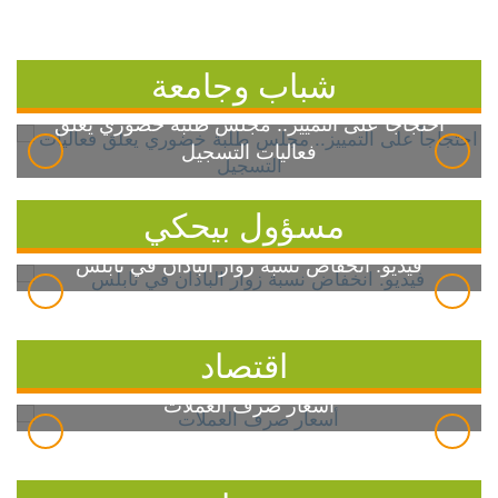
شباب وجامعة
احتجاجاً على التمييز.. مجلس طلبة خضوري يعلق
فعاليات التسجيل
مسؤول بيحكي
فيديو: انخفاض نسبة زوار الباذان في نابلس
اقتصاد
أسعار صرف العملات