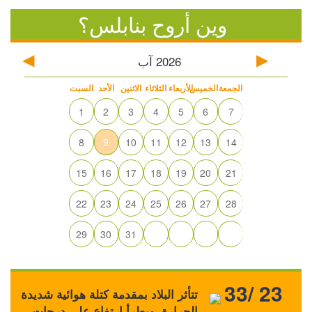
وين أروح بنابلس؟
2026
آب
الجمعة
الخميس
الأربعاء
الثلاثاء
الاثنين
الأحد
السبت
1
2
3
4
5
6
7
8
9
10
11
12
13
14
15
16
17
18
19
20
21
22
23
24
25
26
27
28
29
30
31
33/ 23
تتأثر البلاد بمقدمة كتلة هوائية شديدة
الحرارة، ويطرأ ارتفاع على درجات