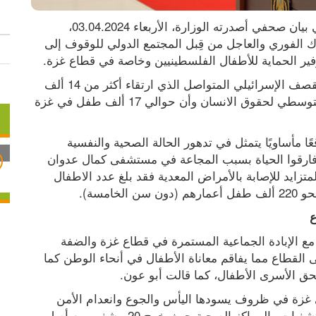
شددت وزيرة التنمية الاجتماعية سماح أبو عون، في بيان صحفي أصدرته الوزارة، الأربعاء 03.04.2024، 
بمناسبة يوم الطفل الفلسطيني على ضرورة التحرك الفوري والعاجل من قِبل المجتمع الدولي للوقوف إلى 
ر الحماية للأطفال الفلسطينيين وخاصة في قطاع غزة.
وقالت الوزيرة، يعيش هؤلاء الأطفال تحت وطأة القصف الإسرائيلي المتواصل الذي ارتقاء أكثر من 14 ألف 
و861 طفلا وفقا لما جاء في تقارير المرصد الأورومتوسطي لحقوق الانسان وأن حوالي 17 ألف طفل في غزة 
وأضافت الوزيرة، يعيش الأطفال في قطاع غزة واقعًا مأساويًا يتمثل في تدهور الحالة الصحية والنفسية 
وانعدام الأمن الغذائي فقد بلغ عدد الاطفال الذين فارقوا الحياة بسبب المجاعة في مستشفى كمال عدوان 
شمالي القطاع 30 طفلا على الأقل اضافة للخطر المتزايد للإصابة بالأمراض المعدية فقد بلغ عدد الاطفال 
امسة).
ع
يحل علينا يوم الطفل الفلسطيني لهذا العام تزامناً مع الإبادة الجماعية المستمرة في قطاع غزة والضفة 
الغربية والقدس ومنع الجيش دخول المساعدات إلى القطاع مما يفاقم معاناة الأطفال في أنحاء الوطن كما 
حق الأسرى الأطفال، كما قالت أبو عون.
وأوضحت أبو عون أن نحو مليون طفل يعيشون في غزة في ظروف يسودها اليأس والجوع وانعدام الأمن 
الغذائي وكذلك الخدمات الصحية نتيجة تدمير المستشفيات والمراكز الصحية حيث خرج 20 مشفى من أصل 