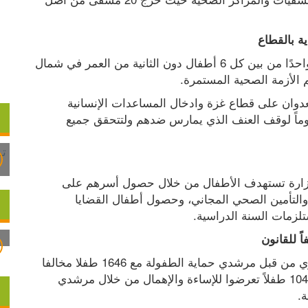
وتشير بيانات منظمة الصحة العالمية إلى أن طفلاً واحدًا من بين كل 6 أطفال دون الثانية من العمر في شمال 
الأزمة الصحية المستمرة.
وأضافت، رسالتنا للجميع في هذا اليوم هي وقف العدوان على قطاع غزة وادخال المساعدات الإنسانية 
والصحية وحصولهم على الحقوق الإنسانية وجعله يوماً لوقف العنف الذي يمارس ضدهم ولتتحقق جميع 
وفيما يتعلق بسياسة الحد من الفقر، فإن برامج الوزارة تستهدف الأطفال من خلال حصول أسرهم على 
المساعدات النقدية، والمساعدات الطارئة والعينية والتأمين الصحي المجاني، وحصول أطفال القضايا 
لزمات السنة الدراسية.
فقد تدخلت الوزارة خلال عام منذ بداية العام الجاري من قبل مرشدي حماية الطفولة مع 1646 طفلا مخالفا 
للقانون، وقد تم تقديم التدخلات اللازمة لأكثر من 1040 طفلاً تعرضوا للإساءة والإهمال من خلال مرشدي 
.