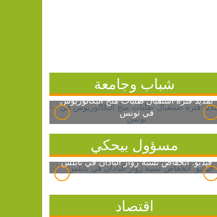
شباب وجامعة
تمديد فترة استقبال طلبات منح البكالوريوس
في تونس
مسؤول بيحكي
فيديو: انخفاض نسبة زوار الباذان في نابلس
اقتصاد