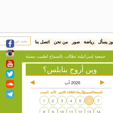
وز يسأل
رياضة
صور
من نحن
اتصل بنا
ية إسرائيلية تطالب بالسماح لطبيب مستقل بفحص أبو صفية
وين أروح بنابلس؟
2026
آب
الجمعة
الخميس
الأربعاء
الثلاثاء
الاثنين
الأحد
السبت
1
2
3
4
5
6
7
8
9
10
11
12
13
14