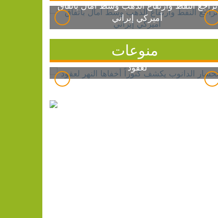
تراجع النفط وارتفاع الذهب وسط آمال باتفاق
أميركي إيراني
منوعات
انحسار الدانوب يكشف كنوزاً أخفاها النهر
لعقود