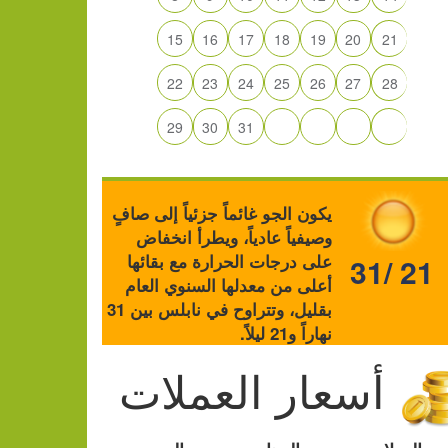
15
16
17
18
19
20
21
22
23
24
25
26
27
28
29
30
31
يكون الجو غائماً جزئياً إلى صافٍ
وصيفياً عادياً، ويطرأ انخفاض
على درجات الحرارة مع بقائها
31/ 21
أعلى من معدلها السنوي العام
بقليل، وتتراوح في نابلس بين 31
نهاراً و21 ليلاً.
أسعار العملات