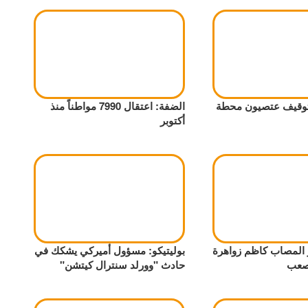
 توقيف عتصيون محطة
الضفة: اعتقال 7990 مواطناً منذ
أكتوبر
ر المصاب كاظم زواهرة
بوليتيكو: مسؤول أميركي يشكك في
صعب
حادث "وورلد سنترال كيتشن"