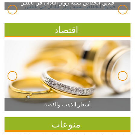
فيديو: انخفاض نسبة زوار الباذان في نابلس
اقتصاد
أسعار الذهب والفضة
منوعات