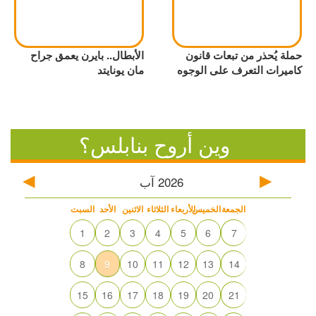
حملة يُحذر من تبعات قانون
الأبطال.. بايرن يعمق جراح
كاميرات التعرف على الوجوه
مان يونايتد
وين أروح بنابلس؟
2026
آب
الجمعة
الخميس
الأربعاء
الثلاثاء
الاثنين
الأحد
السبت
1
2
3
4
5
6
7
8
9
10
11
12
13
14
15
16
17
18
19
20
21