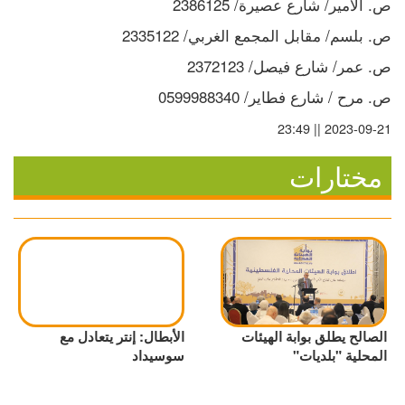
ص. الأمير/ شارع عصيرة/ 2386125
ص. بلسم/ مقابل المجمع الغربي/ 2335122
ص. عمر/ شارع فيصل/ 2372123
ص. مرح / شارع فطاير/ 0599988340
2023-09-21 || 23:49
مختارات
الصالح يطلق بوابة الهيئات
الأبطال: إنتر يتعادل مع
المحلية "بلديات"
سوسيداد