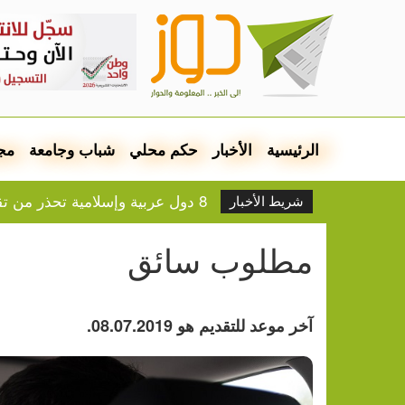
الرئيسية
الأخبار
حكم محلي
شباب وجامعة
مج
8 دول عربية وإسلامية تحذر من تقويض إسرائيل لاتفاق غزة وترفض الضم والتهجير
شريط الأخبار
"لجنة الانتخابات" توقع اتفاقية لتع
احتجاجاً على التمييز.. مجلس طل
مطلوب سائق
تقرير: النظام الصحي الفلسطيني 
اعتقال شاب من تياسير
أبر
أسعار الذهب والفضة
آخر موعد للتقديم هو 08.07.2019.
التحقيق في مقتل مواطن شم
جمعية إسرائيلية تطالب بالسماح
عضو كنيست بارز من الليكود ينش