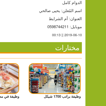
الدوام كامل
اسم المُعلن: يحيى صالحي
العنوان: أم الشرايط
موبايل: 0598744211
2019-06-10 || 00:13
مختارات
وظيفة براتب 1700 شيكل
وظيفة في م