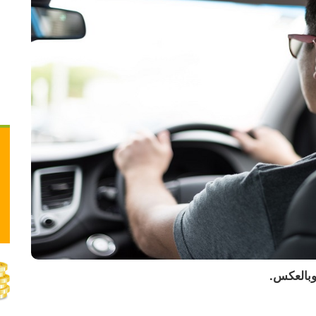
مال باتفاق أميركي إيراني
بالعكس.