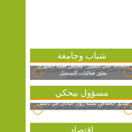
شباب وجامعة
احتجاجاً على التمييز.. مجلس طلبة خضوري
يعلق فعاليات التسجيل
مسؤول بيحكي
فيديو: انخفاض نسبة زوار الباذان في نابلس
اقتصاد