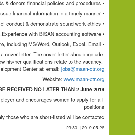
• Knowledge of NGOs & donors financial policies and procedures.
• Ability to work under pressure & meet deadlines and issue financial information in a timely manner.
• Maintain standards of conduct & demonstrate sound work ethics.
• Experience with BISAN accounting software.
• Proficiency in using a range of office software, including MS/Word, Outlook, Excel, Email.   
 cover letter. The cover letter should include 
w his/her qualifications relate to the vacancy. 
lopment Center at: email: 
jobs@maan-ctr.org
Website: 
www.maan-ctr.org
E RECEIVED NO LATER THAN 2 June 2019
loyer and encourages women to apply for all 
positions
ly those who are short-listed will be contacted.
2019-05-26 || 23:30