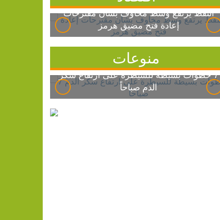
النفط يرتفع وسط مخاوف بشأن مقترحات
إعادة فتح مضيق هرمز
منوعات
7 خطوات بسيطة للسيطرة على ارتفاع سكر
الدم صباحاً