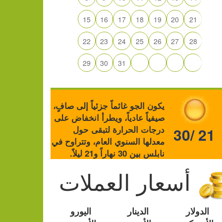
15
16
17
18
19
20
21
22
23
24
25
26
27
28
29
30
31
يكون الجو غائماً جزئياً إلى صافٍ،
صيفياً عادياً، ويطرأ انخفاض على
درجات الحرارة لتبقى حول
30/ 21
معدلها السنوي العام، وتتراوح في
نابلس بين 30 نهاراً و21 ليلاً.
أسعار العملات
الدولار
الدينار
اليورو