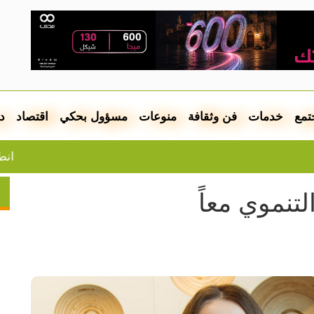
تمع
خدمات
فن وثقافة
منوعات
مسؤول بحكي
اقتصاد
د
انطلقت من ال
تنموي معاً