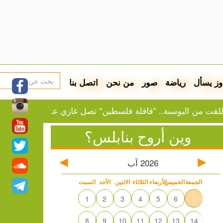
وز يسأل
رياضة
صور
من نحن
اتصل بنا
بوسنة.. "قافلة فلسطين" تصل غازي عنتاب
النفط يرتفع 
وين أروح بنابلس؟
آب
2026
الجمعة
الخميس
الأربعاء
الثلاثاء
الاثنين
الأحد
السبت
1
2
3
4
5
6
7
8
9
10
11
12
13
14