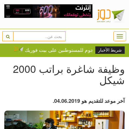
Togg
navi
عتقاله في هجوم للمستوطنين على بيت فوريك
زفاف رونالد
شريط الأخبار
وظيفة شاغرة براتب 2000
شيكل
آخر موعد للتقديم هو 04.06.2019.