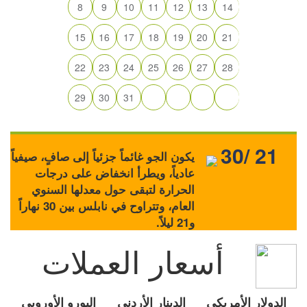
8
9
10
11
12
13
14
15
16
17
18
19
20
21
22
23
24
25
26
27
28
29
30
31
30/ 21
يكون الجو غائماً جزئياً إلى صافٍ، صيفياً
عادياً، ويطرأ انخفاض على درجات
الحرارة لتبقى حول معدلها السنوي
العام، وتتراوح في نابلس بين 30 نهاراً
و21 ليلاً.
أسعار العملات
الدولار الأمريكي
الدينار الأردني
اليورو الأوروبي