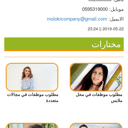
موبايل: 0595319000
الايميل: 
molokicompany@gmail.com
2019-05-22 || 23:24
مختارات
مطلوب موظفات في محل
مطلوب موظفات في مجالات
ملابس
متعددة