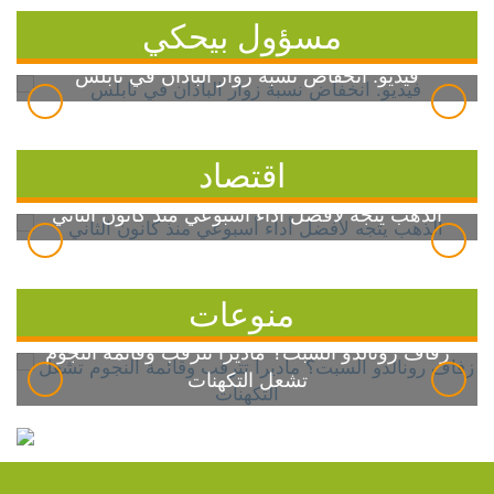
مسؤول بيحكي
فيديو: انخفاض نسبة زوار الباذان في نابلس
اقتصاد
الذهب يتجه لأفضل أداء أسبوعي منذ كانون الثاني
منوعات
زفاف رونالدو السبت؟ ماديرا تترقب وقائمة النجوم
تشعل التكهنات