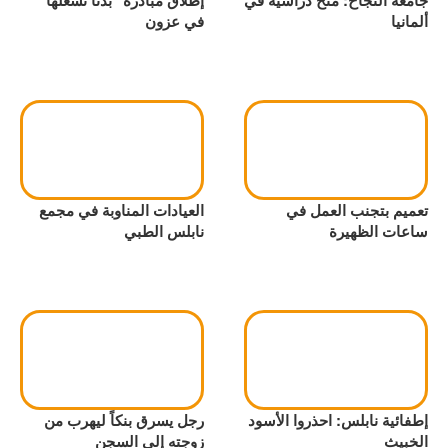
جامعة النجاح: منح دراسية في
إطلاق مبادرة "بدنا نشغلها"
ألمانيا
في عزون
تعميم بتجنب العمل في
العيادات المناوبة في مجمع
ساعات الظهيرة
نابلس الطبي
إطفائية نابلس: احذروا الأسود
رجل يسرق بنكاً ليهرب من
الخبيث
زوجته إلى السجن