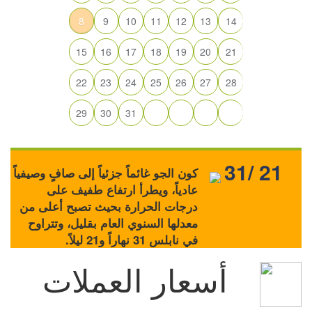
8
9
10
11
12
13
14
15
16
17
18
19
20
21
22
23
24
25
26
27
28
29
30
31
31/ 21
كون الجو غائماً جزئياً إلى صافٍ وصيفياً
عادياً، ويطرأ ارتفاع طفيف على
درجات الحرارة بحيث تصبح أعلى من
معدلها السنوي العام بقليل، وتتراوح
في نابلس 31 نهاراً و21 ليلاً.
أسعار العملات