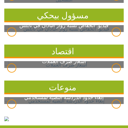
مسؤول بيحكي
فيديو: انخفاض نسبة زوار الباذان في نابلس
اقتصاد
أسعار صرف العملات
منوعات
إلغاء حدود الدردشة النصية لمستخدمي