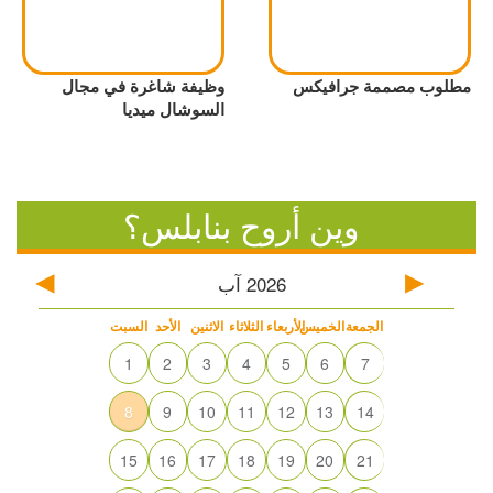
مطلوب مصممة جرافيكس
وظيفة شاغرة في مجال
السوشال ميديا
وين أروح بنابلس؟
2026
آب
الجمعة
الخميس
الأربعاء
الثلاثاء
الاثنين
الأحد
السبت
1
2
3
4
5
6
7
8
9
10
11
12
13
14
15
16
17
18
19
20
21