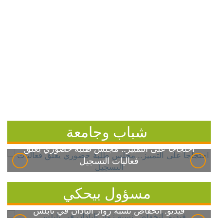
شباب وجامعة
احتجاجاً على التمييز.. مجلس طلبة خضوري يعلق
فعاليات التسجيل
مسؤول بيحكي
فيديو: انخفاض نسبة زوار الباذان في نابلس