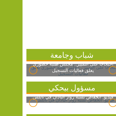
شباب وجامعة
احتجاجاً على التمييز.. مجلس طلبة خضوري
يعلق فعاليات التسجيل
مسؤول بيحكي
فيديو: انخفاض نسبة زوار الباذان في نابلس