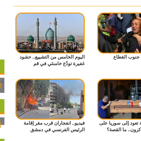
 جنوب القطاع
اليوم الخامس من التشييع.. حشود
غفيرة تودّع خامنئي في قم
ية تعود إلى سوريا على
فيديو.. انفجاران قرب مقر إقامة
كرون.. ما القصة؟
الرئيس الفرنسي في دمشق