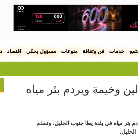
تمع
خدمات
فن وثقافة
منوعات
مسؤول بحكي
اقتصاد
د
تقرير: خ
ين وخيمة ويردم بئر مياه
م بئر مياه في بلدة يطا جنوب الخليل، وتسلم
الخليل.