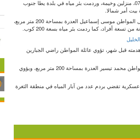
هدمت قوات الاحتلال الإسرائيلي، الثلاثاء 07.07.2026، منزلين وخيمة، وردمت بئر مياه في بلدة يطا جنوب 
بيت أمر شمالا.
وقالت مصادر محلية: إن قوات الاحتلال هدمت منزل المواطن موسى إسماعيل العدرة بمساحة 200 متر مربع، 
تسعة أفراد، كما ردمت بئر مياه بسعة 200 كوب.
لخليل
كما هدمت قوات الاحتلال خيمة على أنقاض منزل هدمته قبل شهر، تؤوي عائلة المواطن راضي الجبارين 
كما شرعت آليات الجيش العسكرية بهدم منزل المواطن محمد تيسير العدرة بمساحة 200 متر مربع، ويؤوي 
وفي سياق متصل، وزعت قوات الاحتلال إخطارات عسكرية تقضي بردم عدد من آبار المياه في منطقة الثغرة 