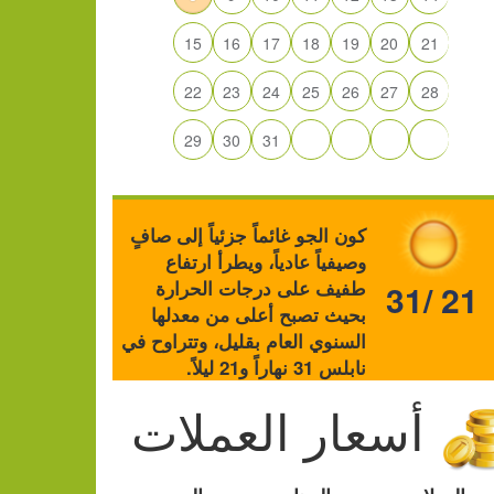
15
16
17
18
19
20
21
22
23
24
25
26
27
28
29
30
31
كون الجو غائماً جزئياً إلى صافٍ
وصيفياً عادياً، ويطرأ ارتفاع
طفيف على درجات الحرارة
31/ 21
بحيث تصبح أعلى من معدلها
السنوي العام بقليل، وتتراوح في
نابلس 31 نهاراً و21 ليلاً.
أسعار العملات