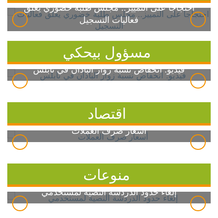
احتجاجاً على التمييز.. مجلس طلبة خضوري يعلق
فعاليات التسجيل
مسؤول بيحكي
فيديو: انخفاض نسبة زوار الباذان في نابلس
اقتصاد
أسعار صرف العملات
منوعات
إلغاء حدود الدردشة النصية لمستخدمي