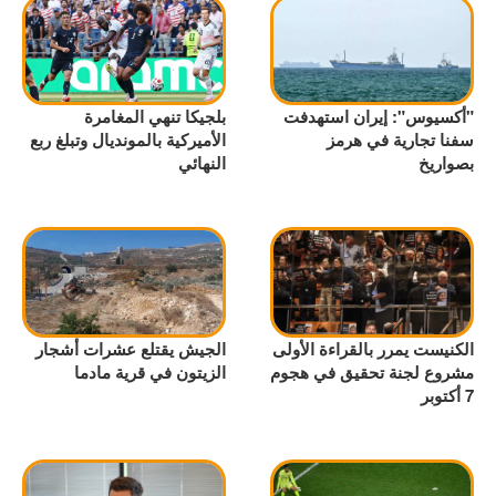
"أكسيوس": إيران استهدفت
بلجيكا تنهي المغامرة
سفنا تجارية في هرمز
الأميركية بالمونديال وتبلغ ربع
بصواريخ
النهائي
الكنيست يمرر بالقراءة الأولى
الجيش يقتلع عشرات أشجار
مشروع لجنة تحقيق في هجوم
الزيتون في قرية مادما
7 أكتوبر