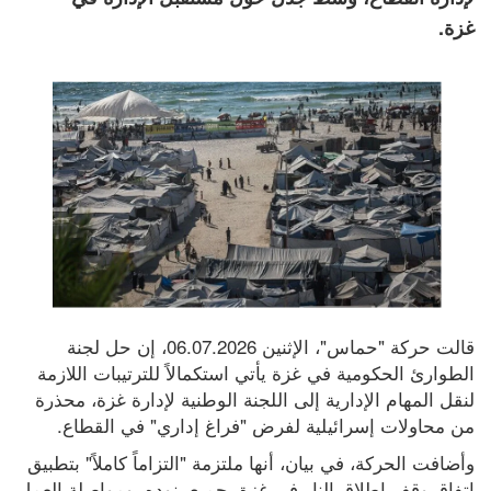
غزة.
قالت حركة "حماس"، الإثنين 06.07.2026، إن حل لجنة 
الطوارئ الحكومية في غزة يأتي استكمالاً للترتيبات اللازمة 
لنقل المهام الإدارية إلى اللجنة الوطنية لإدارة غزة، محذرة 
من محاولات إسرائيلية لفرض "فراغ إداري" في القطاع.
وأضافت الحركة، في بيان، أنها ملتزمة "التزاماً كاملاً" بتطبيق 
اتفاق وقف إطلاق النار في غزة بجميع بنوده، ومواصلة العمل 