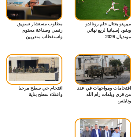
ميرينو يغتال حلم رونالدو
مطلوب مستشار تسويق
ويقود إسبانيا لربع نهائي
رقمي وصناعة محتوى
مونديال 2026
واستقطاب متدربين
اقتحامات ومواجهات في عدد
اقتحام حي سطح مرحبا
من قرى وبلدات رام الله
واعتلاء سطح بناية
ونابلس