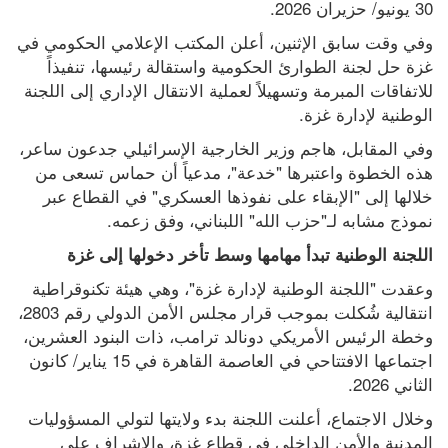
30 يونيو/ حزيران 2026.
وفي وقت سابق الإثنين، أعلن المكتب الإعلامي الحكومي في 
غزة حل لجنة الطوارئ الحكومية واستقالة رئيسها، تنفيذاً 
للاتفاقات المبرمة وتسهيلاً لعملية الانتقال الإداري إلى اللجنة 
الوطنية لإدارة غزة.
وفي المقابل، هاجم وزير الخارجية الإسرائيلي جدعون ساعر، 
هذه الخطوة واعتبرها "خدعة"، مدعياً أن حماس تسعى من 
خلالها إلى "الإبقاء على نفوذها العسكري" في القطاع عبر 
نموذج مشابه لـ"حزب الله" اللبناني، وفق زعمه.
اللجنة الوطنية تبدأ مهامها وسط تأخر دخولها إلى غزة
وعقدت "اللجنة الوطنية لإدارة غزة"، وهي هيئة تكنوقراطية 
انتقالية شُكلت بموجب قرار مجلس الأمن الدولي رقم 2803، 
وخطة الرئيس الأمريكي دونالد ترامب، ذات البنود العشرين، 
اجتماعها الافتتاحي في العاصمة القاهرة في 15 يناير/ كانون 
الثاني 2026.
وخلال الاجتماع، أعلنت اللجنة بدء ولايتها لتولي المسؤوليات 
المدنية والأمن الداخلي في قطاع غزة، والإشراف على 