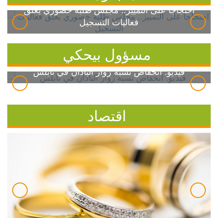
احتجاجاً على التمييز.. مجلس طلبة خضوري يعلق
فعاليات التسجيل
مسؤول بيحكي
فيديو: انخفاض نسبة زوار الباذان في نابلس
اقتصاد