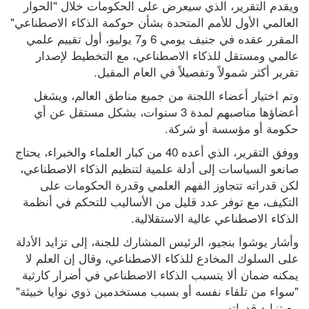
ويقدم التقرير، الذي سيعرض على الحكومات خلال "الحوار 
العالمي الأول للأمم المتحدة بشأن حوكمة الذكاء الاصطناعي" 
المقرر عقده في جنيف يومي 6 و7 يوليو، أول تقييم علمي 
عالمي ومستقل للذكاء الاصطناعي، مع التخطيط لإصدار 
تقرير أكثر شمولاً وتفصيلاً في العام المقبل.
وتم اختيار أعضاء اللجنة من جميع مناطق العالم، ويشغل 
أعضاؤها مناصبهم لمدة 3 سنوات، بشكل مستقل عن أي 
حكومة أو مؤسسة أو شركة.
ووفق التقرير، الذي أعده 40 من كبار العلماء والخبراء، يحتاج 
صانعو السياسات إلى أدلة علمية لتنظيم الذكاء الاصطناعي، 
لكن قدراته تتجاوز الفهم العلمي وقدرة الحكومات على 
التكيف، مع توفر عدد قليل من الأساليب للتحكم في أنظمة 
الذكاء الاصطناعي عالية الاستقلالية.
وأشار يوشوا بنجيو، الرئيس المشارك للجنة، إلى تزايد الأدلة 
على السلوك المخادع للذكاء الاصطناعي، وقال إن العلم لا 
يمكنه ضمان ألا يتسبب الذكاء الاصطناعي في أضرار كارثية 
"سواء من تلقاء نفسه أو بسبب مستخدمين ذوي نوايا خبيثة" 
مع تزايد قدراته.