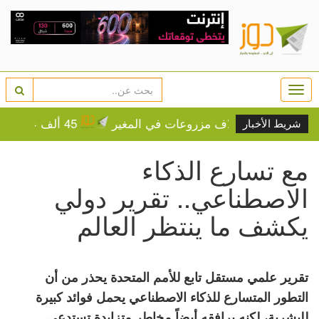
Togg
navi
سنجل وإتلاف مزروعات في المغير
45 ألف عامل هندي يغادرون إسرائيل
شريط الأخبار
مع تسارع الذكاء
الاصطناعي.. تقرير دولي
يكشف ما ينتظر العالم
تقرير علمي مستقل تابع للأمم المتحدة يحذر من أن
التطور المتسارع للذكاء الاصطناعي يحمل فوائد كبيرة
للبشرية، لكنه يرافقه أيضاً مخاطر متزايدة تستدعي