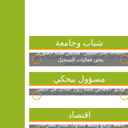
شباب وجامعة
احتجاجاً على التمييز.. مجلس طلبة خضوري
يعلق فعاليات التسجيل
مسؤول بيحكي
فيديو: انخفاض نسبة زوار الباذان في نابلس
اقتصاد
النفط يرتفع وسط مخاوف بشأن مقترحات