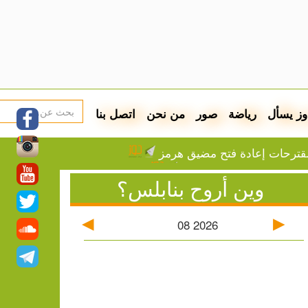
وز يسأل
رياضة
صور
من نحن
اتصل بنا
ترحات إعادة فتح مضيق هرمز
اتفاقية دفاع مشترك اليوم
وين أروح بنابلس؟
عقب شمال القدس
: جدول توزيع المياه
أسعار صرف العملات
08
2026
زة
ون والاستيلاء على أراض في جبع
قاطعته لبطولات كأس العالم
الاعتقال في قلنديا وكفر عقب