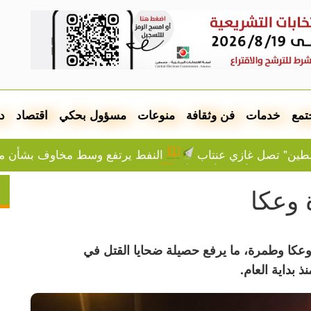
تمع
خدمات
فن وثقافة
منوعات
مسؤول بحكي
اقتصاد
د
سطين" تصل غازي عنتاب
النفط يرتفع وسط مخاوف بشأن مق
السعودية وباكستان وتركيا ستوقع 
محكمة أميركية تغرم ميتا 567 مليون دولار بسبب الأطفال
 وعكا
عشرات الإصابات في مخيم قلنديا وكفر 
معة
الصيدليات المناوبة في جنين الجمعة
بلدية نابلس
موشيه فيغلين: إما التهجير أو الموت عطشا لجميع سكان غ
عكا وطمرة، ما يرفع حصيلة ضحايا القتل في
ة فاوتشي على خلفية ملف كورونا
إخطار بإزالة أشجار زيت
قنيطرة بالمدفعية
الاتحاد الأوروبي لكرة القدم يتمسّك بم
الجيش يوسع حملات الدهم و