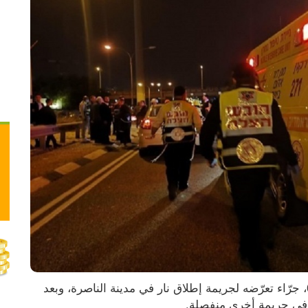
قُتل سليمان زيادات (57 عاماً)، السبت 07.03.2026، جرّاء تعرّضه لجريمة إطلاق نار في مدينة الناصرة، وبعد 
 في جريمة أخرى منفصلة.