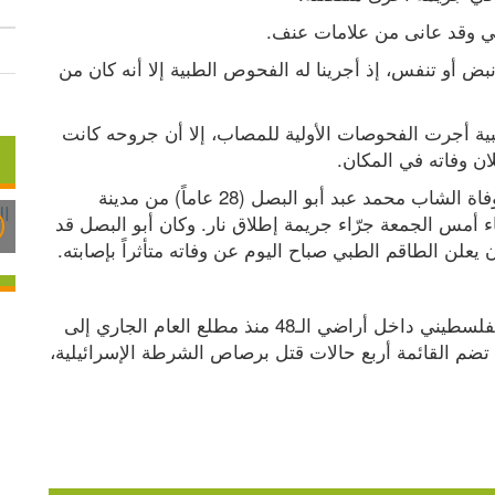
عي وقد عانى من علامات عنف.
وقال مصدر طبي إن الرجل "كان فاقداً للوعي وبلا نبض أو تنفس، إذ أجرينا له الفحوص الطبية إلا أنه كان من 
وفي الناصرة، قال أحد المسعفين، إن الطواقم الطبية أجرت الفحوصات الأولية للمصاب، إلا أن جروحه كانت 
ان وفاته في المكان.
وتأتي الجريمتان بعد ساعات فقط من الإعلان عن وفاة الشاب محمد عبد أبو البصل (28 عاماً) من مدينة 
طمرة، متأثراً بجروحه الخطيرة التي أصيب بها مساء أمس الجمعة جرّاء جريمة إطلاق نار. وكان أبو البصل قد 
لن الطاقم الطبي صباح اليوم عن وفاته متأثراً بإصابته.
وارتفعت حصيلة ضحايا جرائم القتل في المجتمع الفلسطيني داخل أراضي الـ48 منذ مطلع العام الجاري إلى 
59 قتيلاً بينهم 13 ضحية منذ بداية شهر رمضان. كما تضم القائمة أربع حالات قتل برصاص الشرطة الإسرائيلية، 