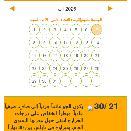
2026
آب
الجمعة
الخميس
الأربعاء
الثلاثاء
الاثنين
الأحد
السبت
1
2
3
4
5
6
7
8
9
10
11
12
13
14
15
16
17
18
19
20
21
22
23
24
25
26
27
28
29
30
31
30/ 21
يكون الجو غائماً جزئياً إلى صافٍ، صيفياً
عادياً، ويطرأ انخفاض على درجات
الحرارة لتبقى حول معدلها السنوي
العام، وتتراوح في نابلس بين 30 نهاراً