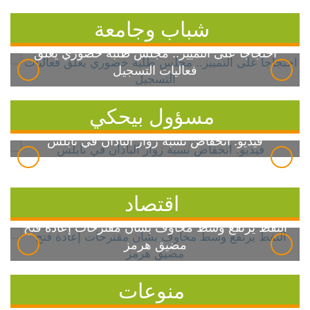
شباب وجامعة
احتجاجاً على التمييز.. مجلس طلبة خضوري يعلق
فعاليات التسجيل
مسؤول بيحكي
فيديو: انخفاض نسبة زوار الباذان في نابلس
اقتصاد
النفط يرتفع وسط مخاوف بشأن مقترحات إعادة فتح
مضيق هرمز
منوعات
7 خطوات بسيطة للسيطرة على ارتفاع سكر الدم