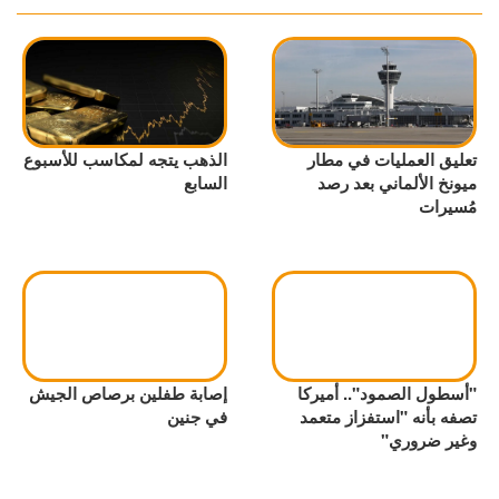
تعليق العمليات في مطار
الذهب يتجه لمكاسب للأسبوع
ميونخ الألماني بعد رصد
السابع
مُسيرات
"أسطول الصمود".. أميركا
إصابة طفلين برصاص الجيش
تصفه بأنه "استفزاز متعمد
في جنين
وغير ضروري"