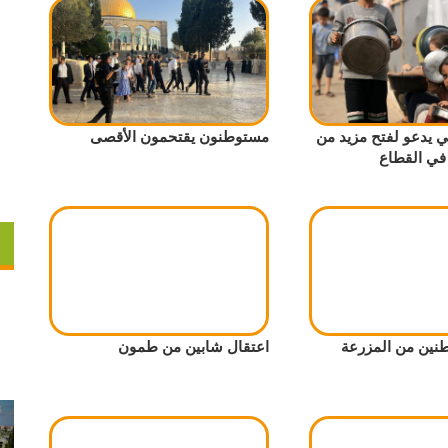
مي يدعو لفتح مزيد من
مستوطنون يقتحمون الأقصى
 في القطاع
 3 مواطنين من المزرعة
اعتقال شابين من طمون