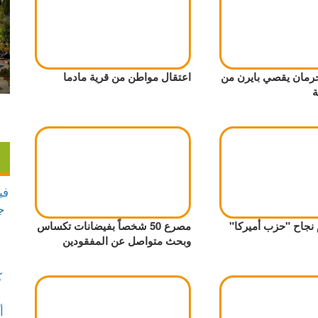
رمان يقصي بايرن من
اعتقال مواطن من قرية مادما
ة
 نجاح "حزب أميركا"
مصرع 50 شخصاً بفيضانات تكساس
وبحث متواصل عن المفقودين