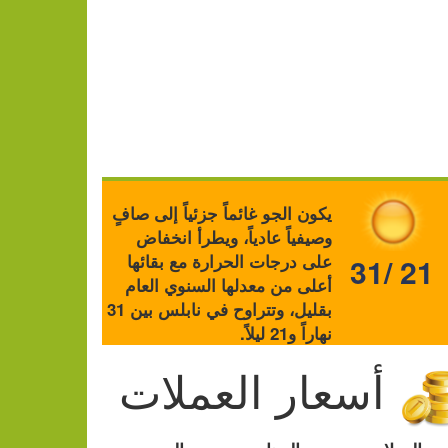
يكون الجو غائماً جزئياً إلى صافٍ
وصيفياً عادياً، ويطرأ انخفاض
على درجات الحرارة مع بقائها
31/ 21
أعلى من معدلها السنوي العام
بقليل، وتتراوح في نابلس بين 31
نهاراً و21 ليلاً.
أسعار العملات