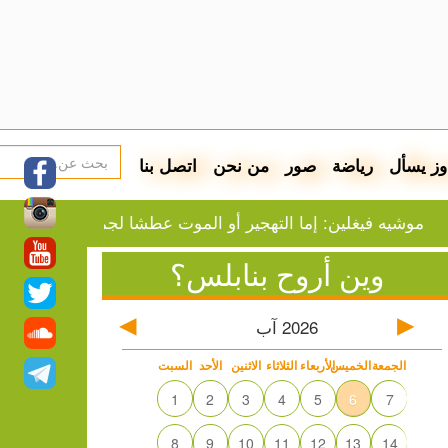
وز يسأل
رياضة
صور
من نحن
اتصل بنا
 فيغلين: إما التهجير أو الموت عطشا لجميع سكان غزة
از
وين أروح بنابلس؟
2026
آب
الجمعة
الخميس
الأربعاء
الثلاثاء
الاثنين
الأحد
السبت
1
2
3
4
5
6
7
8
9
10
11
12
13
14