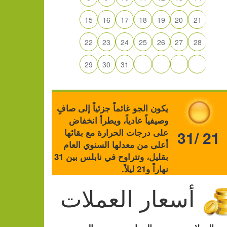
15
16
17
18
19
20
21
22
23
24
25
26
27
28
29
30
31
يكون الجو غائماً جزئياً إلى صافٍ
وصيفياً عادياً، ويطرأ انخفاض
على درجات الحرارة مع بقائها
31/ 21
أعلى من معدلها السنوي العام
بقليل، وتتراوح في نابلس بين 31
نهاراً و21 ليلاً.
أسعار العملات