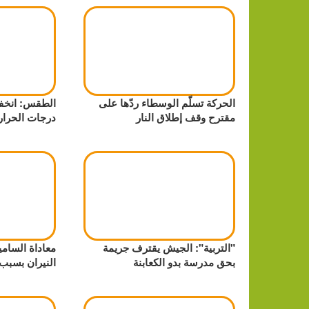
الحركة تسلّم الوسطاء ردّها على
الطقس: انخ
مقترح وقف إطلاق النار
درجات الحرار
"التربية": الجيش يقترف جريمة
معاداة السام
بحق مدرسة بدو الكعابنة
النيران بسبب