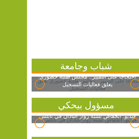
شباب وجامعة
احتجاجاً على التمييز.. مجلس طلبة خضوري
يعلق فعاليات التسجيل
مسؤول بيحكي
فيديو: انخفاض نسبة زوار الباذان في نابلس