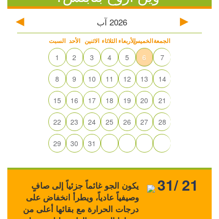
2026
آب
الجمعة
الخميس
الأربعاء
الثلاثاء
الاثنين
الأحد
السبت
1
2
3
4
5
6
7
8
9
10
11
12
13
14
15
16
17
18
19
20
21
22
23
24
25
26
27
28
29
30
31
31/ 21
يكون الجو غائماً جزئياً إلى صافٍ
وصيفياً عادياً، ويطرأ انخفاض على
درجات الحرارة مع بقائها أعلى من