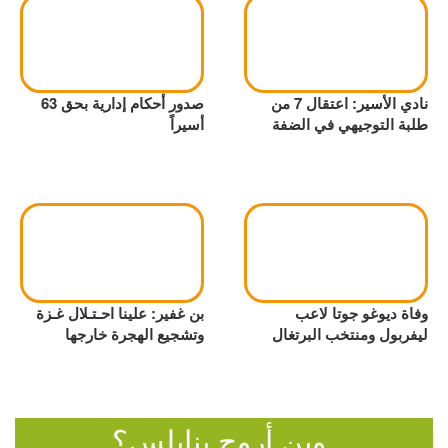
نادي الأسير: اعتقال 7 من
صدور أحكام إدارية بحق 63
طلبة التوجيهي في الضفة
أسيراً
وفاة ديوغو جوتا لاعب
بن غفير: علينا احـتـلال غـزة
ليفربول ومنتخب البرتغال
وتشجيع الهجرة خارجها
وين أروح بنابلس؟