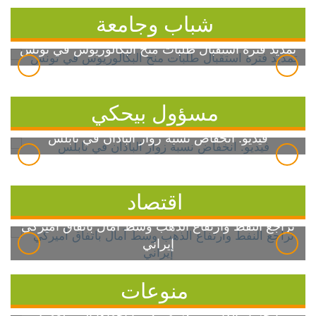
شباب وجامعة
تمديد فترة استقبال طلبات منح البكالوريوس في تونس
مسؤول بيحكي
فيديو: انخفاض نسبة زوار الباذان في نابلس
اقتصاد
تراجع النفط وارتفاع الذهب وسط آمال باتفاق أميركي
إيراني
منوعات